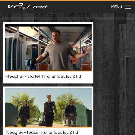
MENU
meist gesehen
neuste
kategorien
Reacher - staffel 4 trailer (deutsch) hd
Menu
mit facebook anmelden
Informationen
Neagley - teaser trailer (deutsch) hd