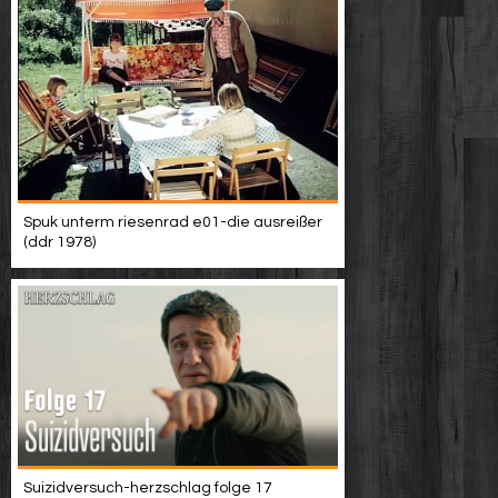
Spuk unterm riesenrad e01-die ausreißer
(ddr 1978)
Suizidversuch-herzschlag folge 17