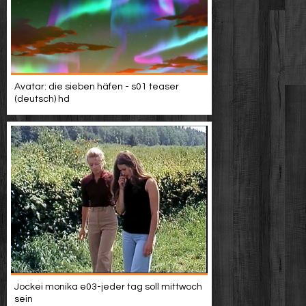
Avatar: die sieben häfen - s01 teaser
(deutsch) hd
Jockei monika e03-jeder tag soll mittwoch
sein