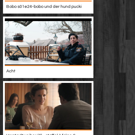
Bobo s01e24-bobo und der hund pucki
Acht