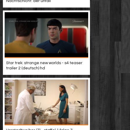
Nachtschicht: der unfall
Star trek: strange new worlds - s4 teaser
trailer 2 (deutsch) hd