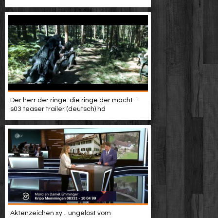
Video suchen
Der herr der ringe: die ringe der macht -
s03 teaser trailer (deutsch) hd
Aktenzeichen xy... ungelöst vom