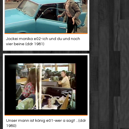
Jockei monika e02-ich und du und noch
vier beine (ddr 1981)
Unser mann ist könig e01-wer a sagt ...(ddr
1980)