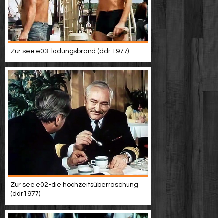
Zur see e03-ladungsbrand (ddr 1977)
Zur see e02-die hochzeitsüberraschung
(ddr1977)