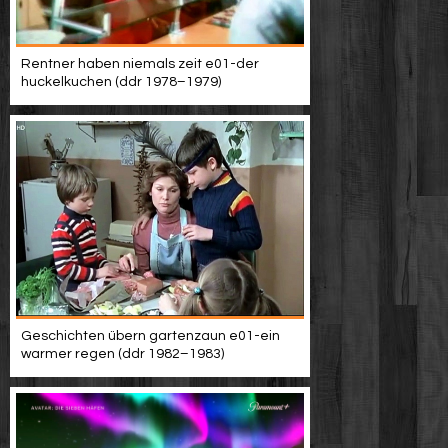
Rentner haben niemals zeit e01-der
huckelkuchen (ddr 1978–1979)
Geschichten übern gartenzaun e01-ein
warmer regen (ddr 1982–1983)