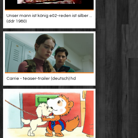
Unser mann ist könig e02-reden ist silber ...
(ddr 1980)
Carrie - teaser-trailer (deutsch) hd