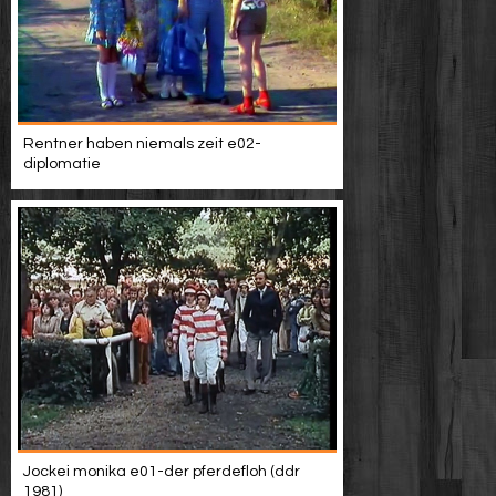
Rentner haben niemals zeit e02-
diplomatie
Jockei monika e01-der pferdefloh (ddr
1981)