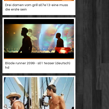
Drei damen vom grill s07e13-eine muss
die erste sein
Blade runner 2099 - s01 teaser (deutsch)
hd