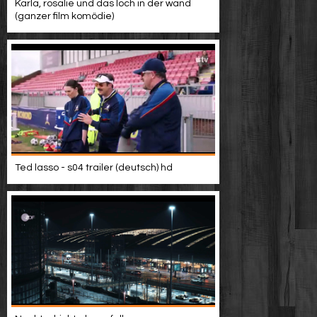
Karla, rosalie und das loch in der wand
(ganzer film komödie)
Ted lasso - s04 trailer (deutsch) hd