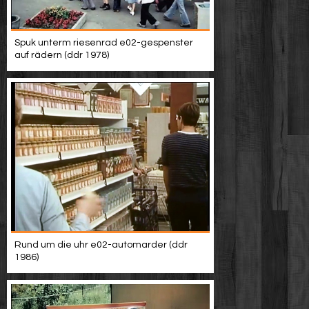
Spuk unterm riesenrad e02-gespenster
auf rädern (ddr 1978)
Rund um die uhr e02-automarder (ddr
1986)