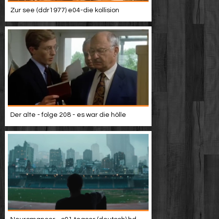
Zur see (ddr1977) e04-die kollision
Der alte - folge 208 - es war die hölle