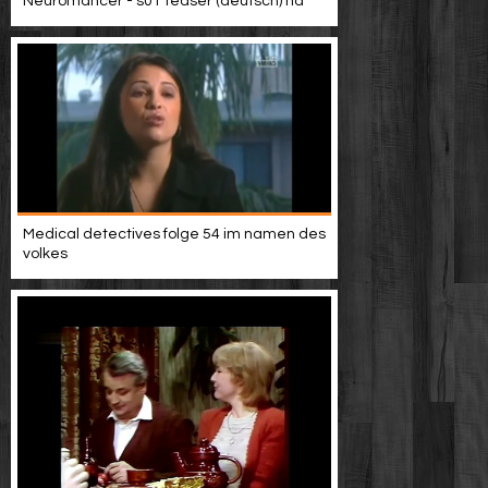
Neuromancer - s01 teaser (deutsch) hd
Medical detectives folge 54 im namen des
volkes