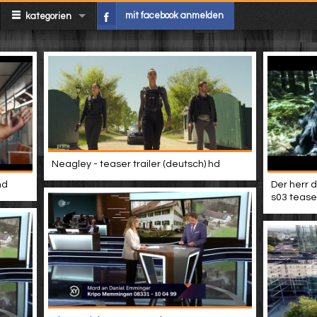
mit facebook anmelden
kategorien
Neagley - teaser trailer (deutsch) hd
hd
Der herr d
s03 teaser