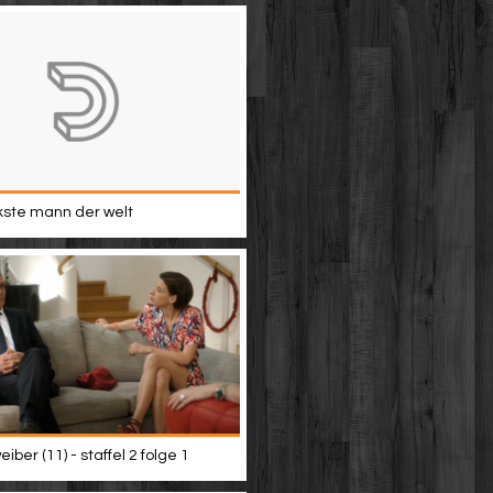
kste mann der welt
iber (11) - staffel 2 folge 1