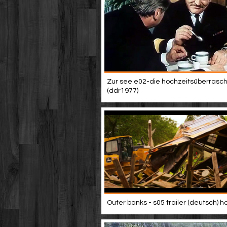
Zur see e02-die hochzeitsüberrasc
(ddr1977)
Outer banks - s05 trailer (deutsch) h