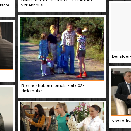
Spuk unterm riesenrad e03-alarm im
tsch)
warenhaus
Der staer
Rentner haben niemals zeit e02-
diplomatie
Vorstadtwe