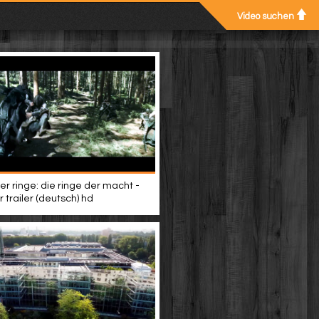
Video suchen
er ringe: die ringe der macht -
 trailer (deutsch) hd