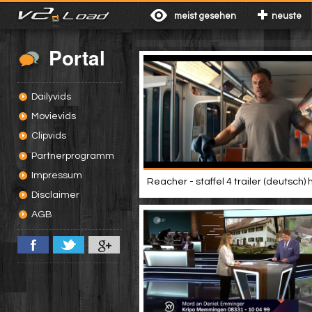
meist gesehen
neuste
Portal
Dailyvids
Movievids
Clipvids
Partnerprogramm
Impressum
Reacher - staffel 4 trailer (deutsch) 
Disclaimer
AGB