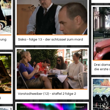
hung
Siska - folge 13 - der schlüssel zum mord
Drei dame
die erste 
Vorstadtweiber (12) - staffel 2 folge 2
d