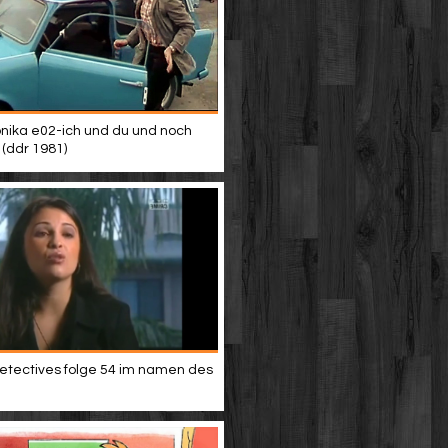
nika e02-ich und du und noch
 (ddr 1981)
etectives folge 54 im namen des