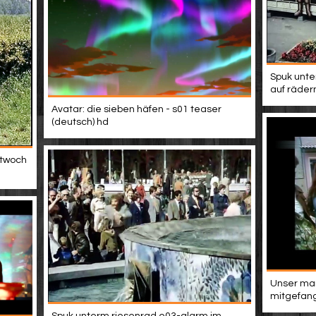
Spuk unte
auf räder
Avatar: die sieben häfen - s01 teaser
(deutsch) hd
ttwoch
Unser man
mitgefang