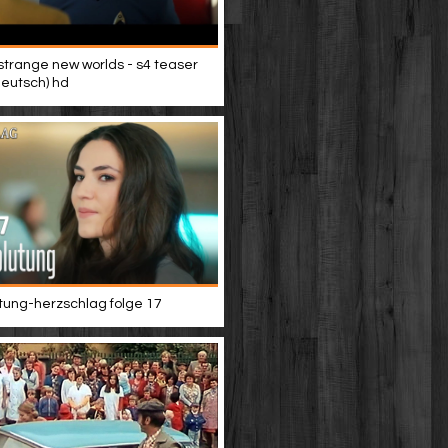
 strange new worlds - s4 teaser
(deutsch) hd
tung-herzschlag folge 17