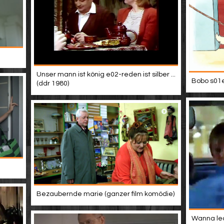
Unser mann ist könig e02-reden ist silber ...
Bobo s01e
(ddr 1980)
Bezaubernde marie (ganzer film komödie)
Wanna lea