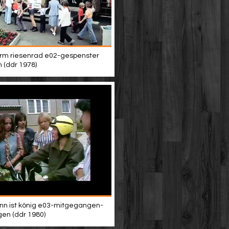
rm riesenrad e02-gespenster
n (ddr 1978)
n ist könig e03-mitgegangen-
en (ddr 1980)