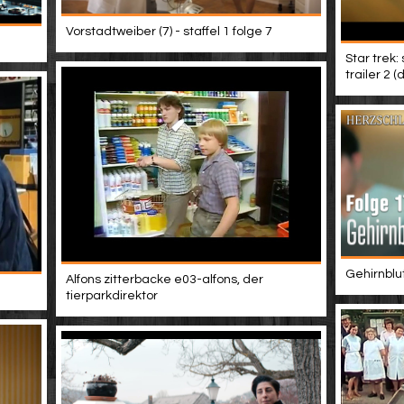
Vorstadtweiber (7) - staffel 1 folge 7
Star trek:
trailer 2 
Gehirnblu
Alfons zitterbacke e03-alfons, der
tierparkdirektor