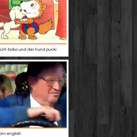
24-bobo und der hund pucki
rn english