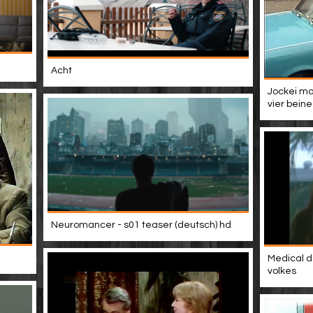
Acht
Jockei mo
vier beine
Neuromancer - s01 teaser (deutsch) hd
Medical d
volkes