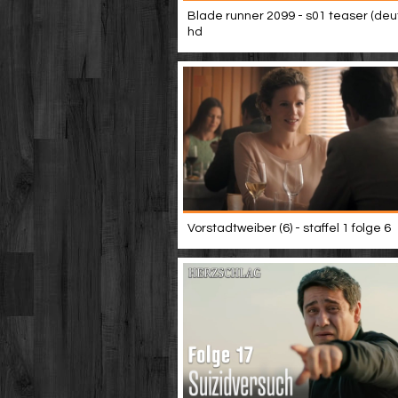
Blade runner 2099 - s01 teaser (deu
hd
Vorstadtweiber (6) - staffel 1 folge 6