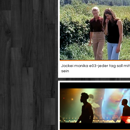
Jockei monika e03-jeder tag soll mi
sein