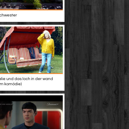
 schwester
alie und das loch in der wand
ilm komödie)