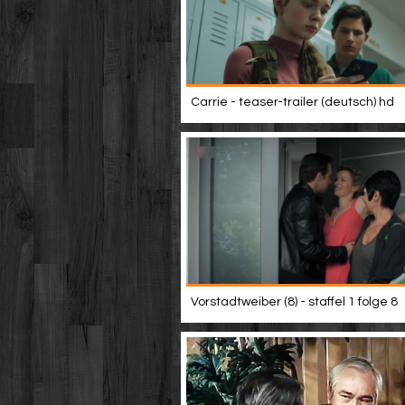
Carrie - teaser-trailer (deutsch) hd
Vorstadtweiber (8) - staffel 1 folge 8