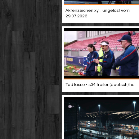
Aktenzeichen xy... ungelöst vom
29.07.2026
Ted lasso - s04 trailer (deutsch) hd