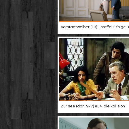
Vorstadtweiber (13) - staffel 2 folge 3
Zur see (ddr1977) e04-die kollision