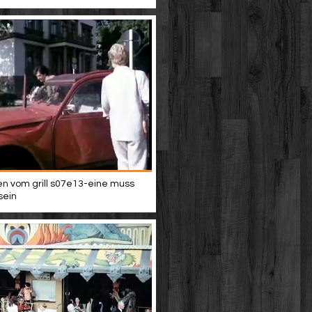
n vom grill s07e13-eine muss
sein