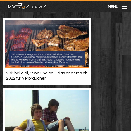
MENU
meist gesehen
neuste
kategorien
"5d" bei aldi, rewe und co. - das ändert sich
Menu
2022 für verbraucher
mit facebook anmelden
Informationen