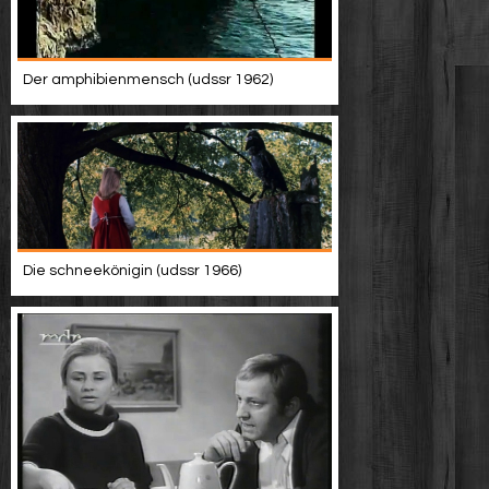
Der amphibienmensch (udssr 1962)
Die schneekönigin (udssr 1966)