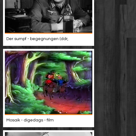
Der sumpf - begegnungen (ddr,
Mosaik - digedags - film