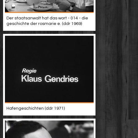
Der staatsanwalt hat das wort - 014 - die
geschichte der rosmarie e. (ddr 1969)
Hafengeschichten (ddr 1971)