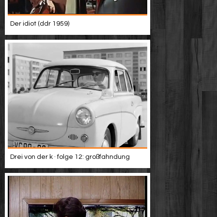
Der idiot (ddr 1959)
Drei von der k · folge 12: großfahndung