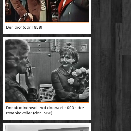
Der idiot (ddr 1959)
Der staatsanwalt hat das wort - 003 - der
rosenkavalier (ddr 1966)