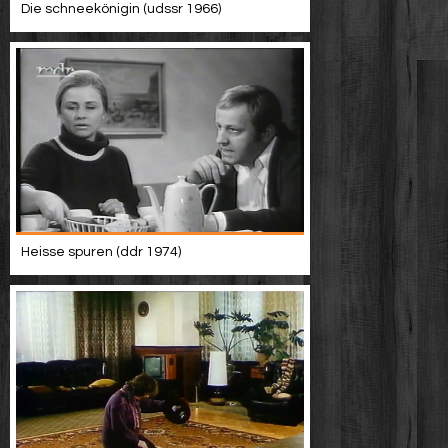
Die schneekönigin (udssr 1966)
Heisse spuren (ddr 1974)