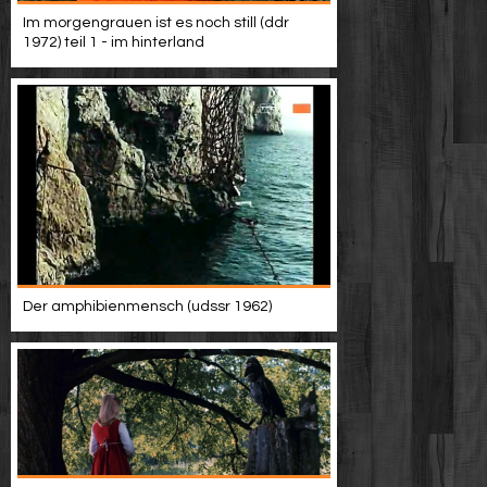
Werbung
Im morgengrauen ist es noch still (ddr
1972) teil 1 - im hinterland
Video suchen
Der amphibienmensch (udssr 1962)