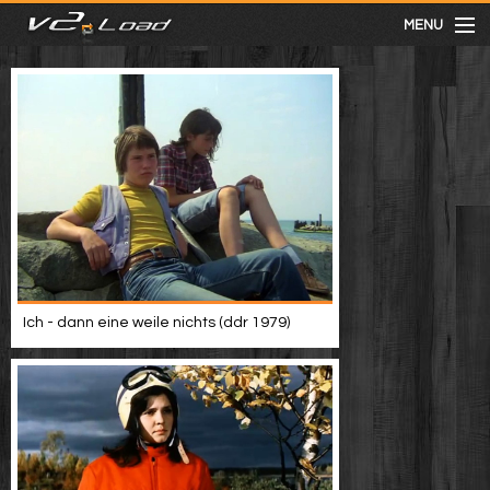
MENU
meist gesehen
neuste
kategorien
Menu
Ich - dann eine weile nichts (ddr 1979)
mit facebook anmelden
Informationen