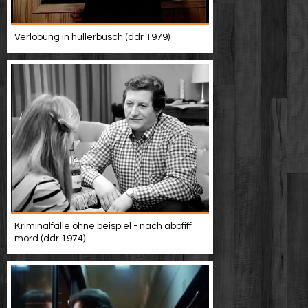
Verlobung in hullerbusch (ddr 1979)
Kriminalfälle ohne beispiel - nach abpfiff
mord (ddr 1974)