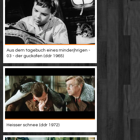
Aus dem tagebuch eines minderjhrigen -
03 - der guckofen (ddr 1965)
Heisser schnee (ddr 1972)