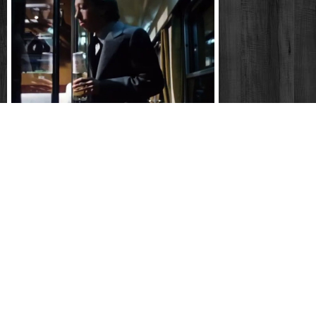
Guten morgen, du schöne (ddr 1979) - 07 -
julia
Front ohne flanken (ddr-synchro 1974) - teil
i