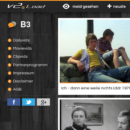
meist gesehen
neuste
B3
Dailyvids
Movievids
Clipvids
Partnerprogramm
Impressum
Disclaimer
Ich - dann eine weile nichts (ddr 197
AGB