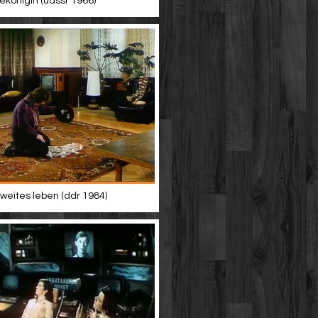
ekönigin (udssr 1966)
zweites leben (ddr 1984)