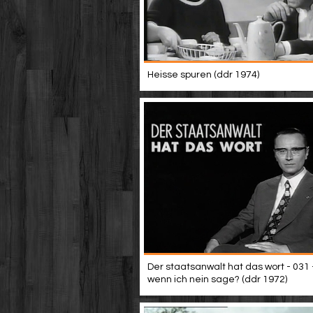
Heisse spuren (ddr 1974)
Der staatsanwalt hat das wort - 031 
wenn ich nein sage? (ddr 1972)