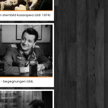
 sternbild kassiopeia (ddr 1974)
 - begegnungen (ddr,