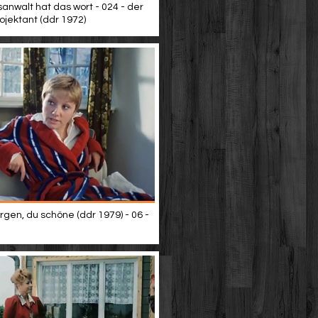
sanwalt hat das wort - 024 - der
rojektant (ddr 1972)
gen, du schöne (ddr 1979) - 06 -