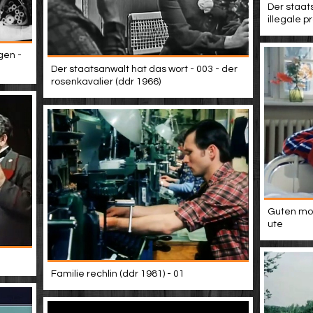
Der staat
illegale p
gen -
Der staatsanwalt hat das wort - 003 - der
rosenkavalier (ddr 1966)
Guten mor
ute
Familie rechlin (ddr 1981) - 01