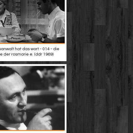
anwalt hat das wort - 014 - die
e der rosmarie e. (ddr 1969)