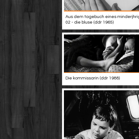
Aus dem tagebuch eines minderjhri
02 - die bluse (ddr 1965)
Die kommissarin (ddr 1988)