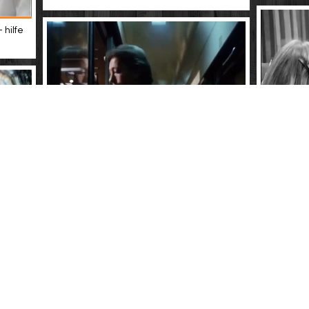
 hilfe
Kriminalfä
Guten morgen, du schöne (ddr 1979) - 07 -
mord (ddr
julia
ddr