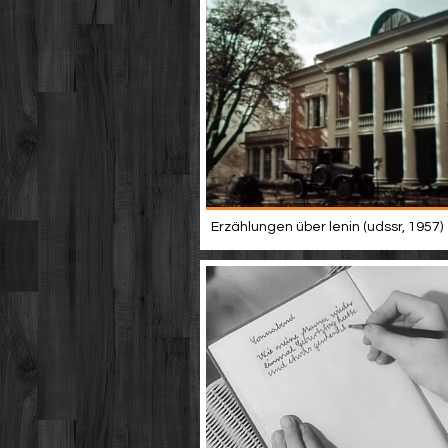
Erzählungen über lenin (udssr, 1957)