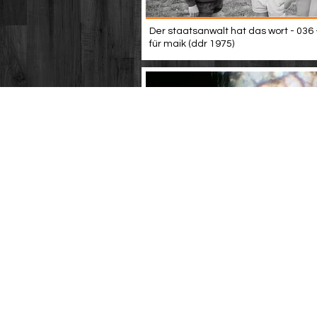
Der staatsanwalt hat das wort - 036 -
für maik (ddr 1975)
Der leutnant yorck von wartenburg (
1981)