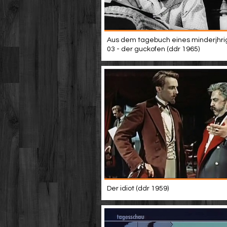
Aus dem tagebuch eines minderjhri
03 - der guckofen (ddr 1965)
Der idiot (ddr 1959)