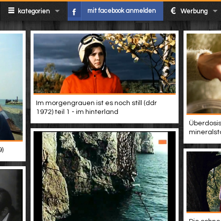
mit facebook anmelden
kategorien
Werbung
Im morgengrauen ist es noch still (ddr
1972) teil 1 - im hinterland
Überdosis
mineralst
9)