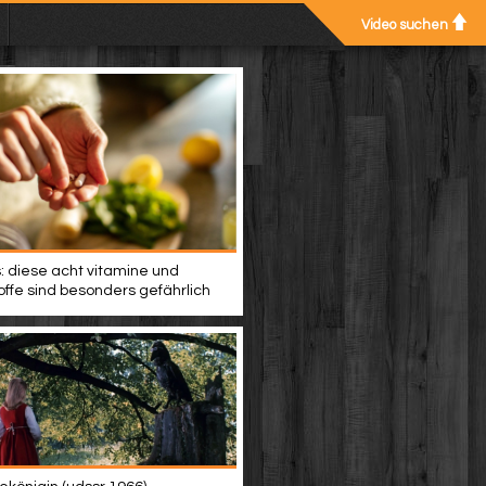
Video suchen
: diese acht vitamine und
offe sind besonders gefährlich