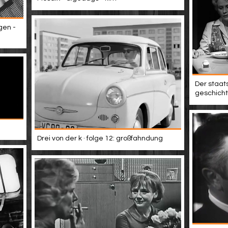
gen -
Der staats
geschicht
Drei von der k · folge 12: großfahndung