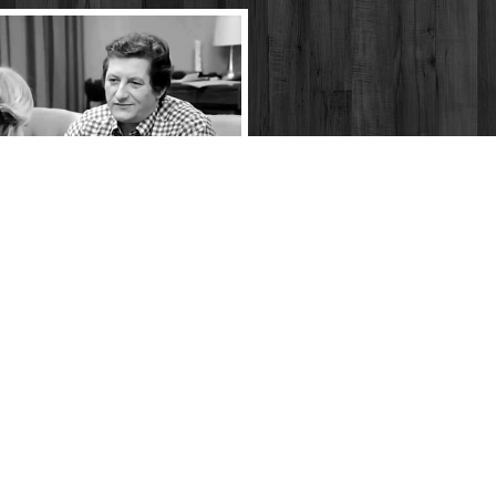
lle ohne beispiel - nach abpfiff
 1974)