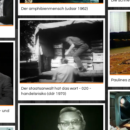
Die schne
Der amphibienmensch (udssr 1962)
Paulines 
Der staatsanwalt hat das wort - 020 -
handelsrisiko (ddr 1970)
- und