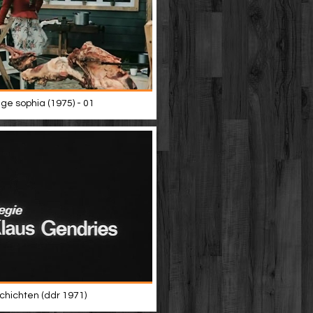
ige sophia (1975) - 01
hichten (ddr 1971)