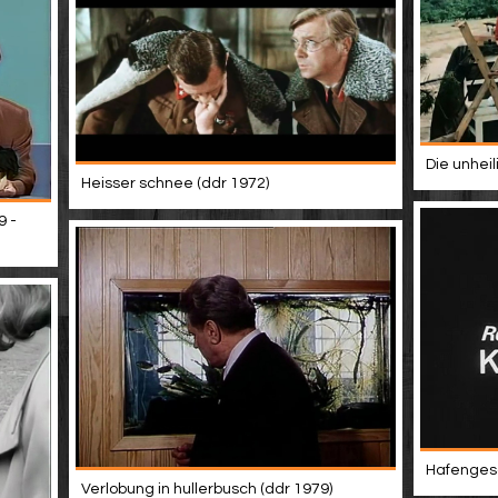
Die unheil
Heisser schnee (ddr 1972)
9 -
Hafengesc
Verlobung in hullerbusch (ddr 1979)