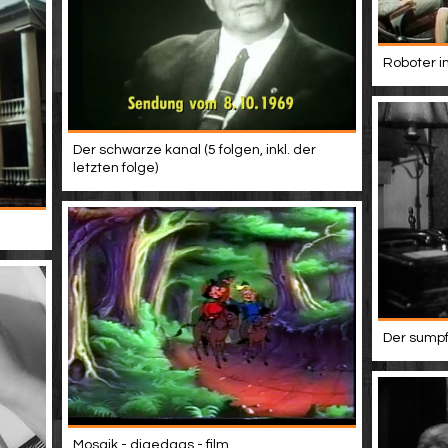
Roboter im
Der schwarze kanal (5 folgen, inkl. der
letzten folge)
Der sumpf
Mosaik - digedags - film