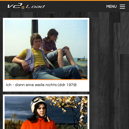
MENU
meist gesehen
neuste
kategorien
Menu
Ich - dann eine weile nichts (ddr 1979)
mit facebook anmelden
Informationen