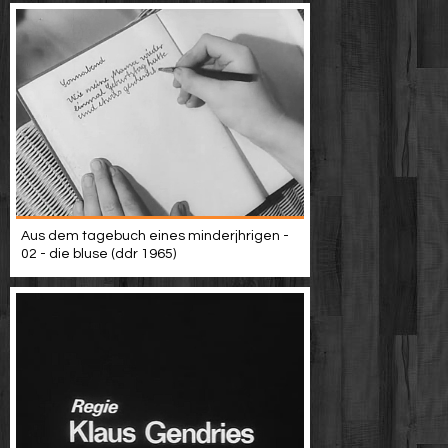
Aus dem tagebuch eines minderjhrigen -
02 - die bluse (ddr 1965)