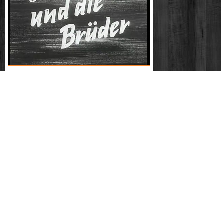
Ddr nva nachrichten 1962 - 06
Kriminalfälle ohne beispiel - nach abpfiff
mord (ddr 1974)