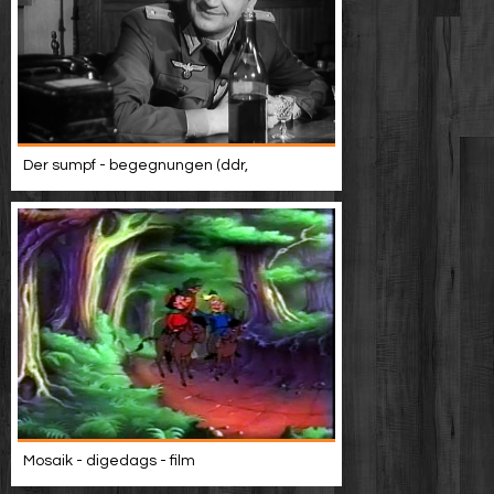
Der sumpf - begegnungen (ddr,
Mosaik - digedags - film