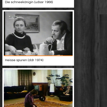
Die schneekönigin (udssr 1966)
Heisse spuren (ddr 1974)