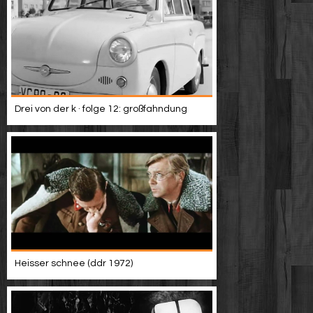
Drei von der k · folge 12: großfahndung
Heisser schnee (ddr 1972)