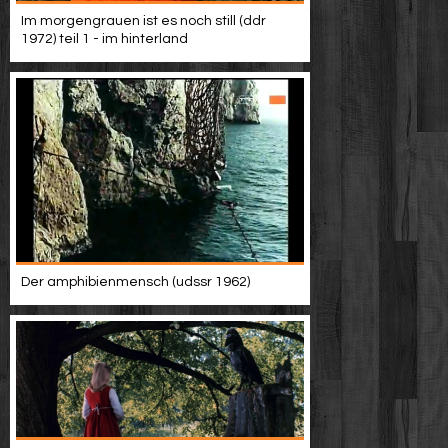
Werbung
Im morgengrauen ist es noch still (ddr
1972) teil 1 - im hinterland
Video suchen
Der amphibienmensch (udssr 1962)