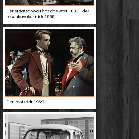
Der staatsanwalt hat das wort - 003 - der
rosenkavalier (ddr 1966)
Der idiot (ddr 1959)