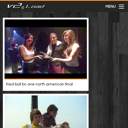
MENU
meist gesehen
neuste
kategorien
Menu
Red bull bc one north american final
mit facebook anmelden
Informationen