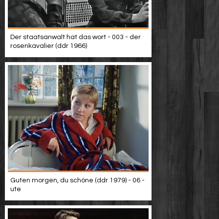
Der staatsanwalt hat das wort - 003 - der
rosenkavalier (ddr 1966)
Guten morgen, du schöne (ddr 1979) - 06 -
ute