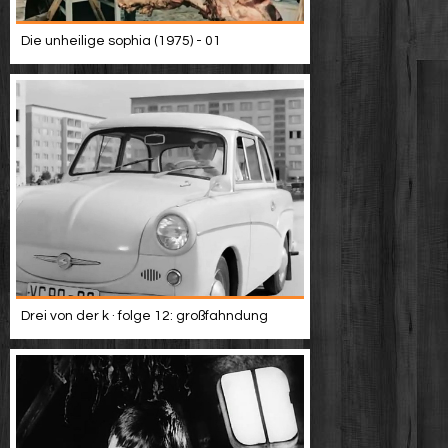
Die unheilige sophia (1975) - 01
Drei von der k · folge 12: großfahndung