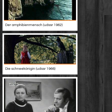
Der amphibienmensch (udssr 1962)
Die schneekönigin (udssr 1966)