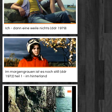
Werbung
Video suchen
Ich - dann eine weile nichts (ddr 1979)
Im morgengrauen ist es noch still (ddr
1972) teil 1 - im hinterland