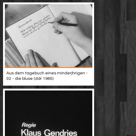
Aus dem tagebuch eines minderjhrigen -
02 - die bluse (ddr 1965)