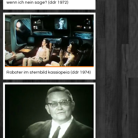
wenn ich nein sage? (ddr 1972)
Roboter im sternbild kassiopeia (ddr 1974)