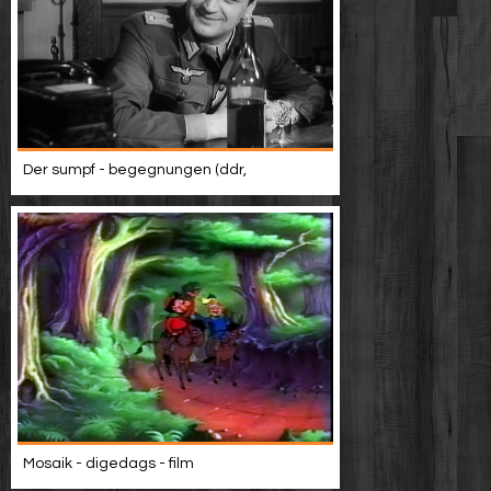
Der sumpf - begegnungen (ddr,
Mosaik - digedags - film