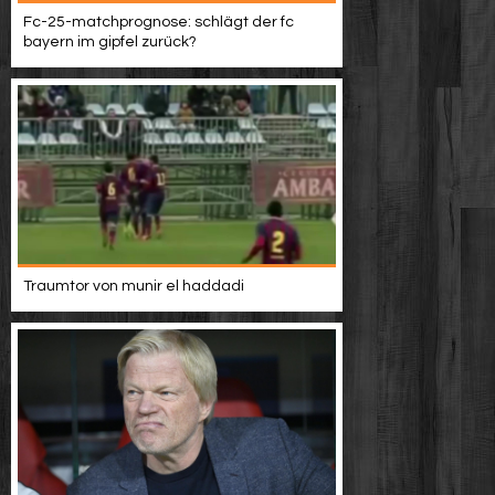
Fc-25-matchprognose: schlägt der fc
bayern im gipfel zurück?
Traumtor von munir el haddadi