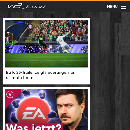
MENU
meist gesehen
neuste
kategorien
Ea fc 25-trailer zeigt neuerungen für
Menu
ultimate team
mit facebook anmelden
Informationen