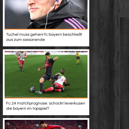
Tuchel muss gehen! fc bayern beschließt
aus zum saisonende
Fc 24 matchprognose: schockt leverkusen
die bayern im topspiel?