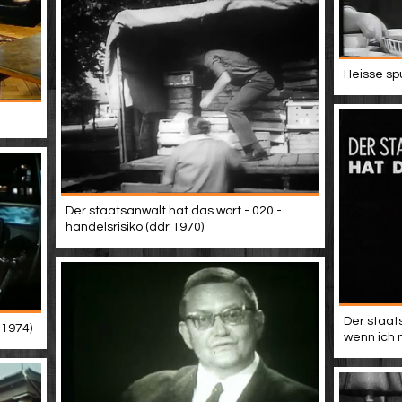
Heisse sp
Der staatsanwalt hat das wort - 020 -
handelsrisiko (ddr 1970)
Der staat
 1974)
wenn ich 