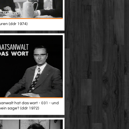
uren (ddr 1974)
sanwalt hat das wort - 031 - und
nein sage? (ddr 1972)