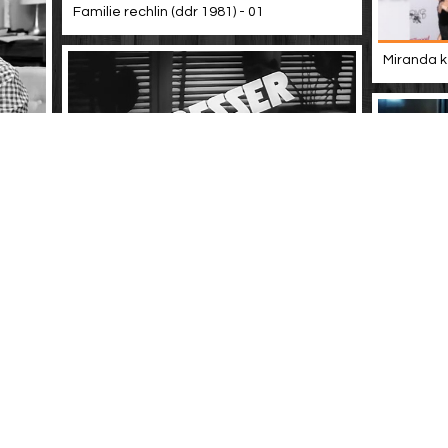
Familie rechlin (ddr 1981) - 01
Miranda ke
fiff
Drei von der k · folge 8: erpresser am
telefon
Guten mor
julia
 - teil