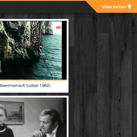
Video suchen
bienmensch (udssr 1962)