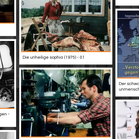
Die unheilige sophia (1975) - 01
Der schwa
unmenschl
gen -