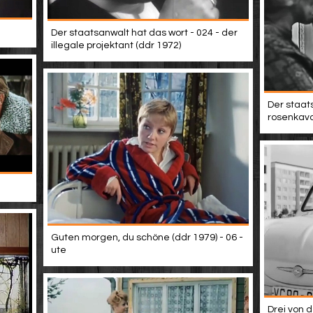
Der staatsanwalt hat das wort - 024 - der
illegale projektant (ddr 1972)
Der staat
rosenkava
Guten morgen, du schöne (ddr 1979) - 06 -
ute
Drei von d