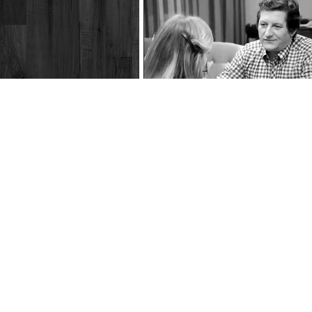
Kriminalfälle ohne beispiel - nach abp
mord (ddr 1974)
Front ohne flanken (ddr-synchro 1974)
i