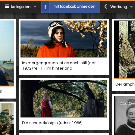
mit facebook anmelden
kategorien
Werbung
Im morgengrauen ist es noch still (ddr
1972) teil 1 - im hinterland
Der amphi
9)
Die schneekönigin (udssr 1966)