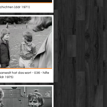
hichten (ddr 1971)
anwalt hat das wort - 036 - hilfe
ddr 1975)