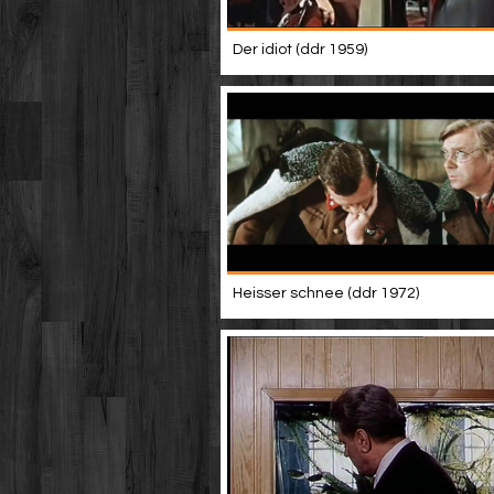
Der idiot (ddr 1959)
Heisser schnee (ddr 1972)