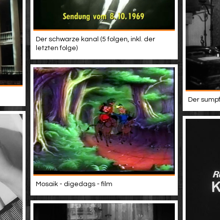
Der schwarze kanal (5 folgen, inkl. der
letzten folge)
Der sumpf
Mosaik - digedags - film