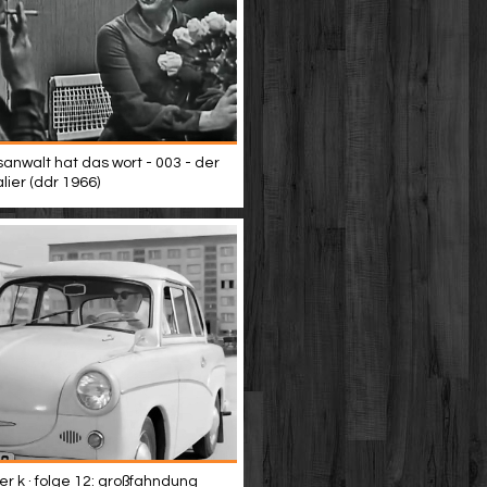
sanwalt hat das wort - 003 - der
lier (ddr 1966)
er k · folge 12: großfahndung