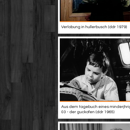
Verlobung in hullerbusch (ddr 1979)
Aus dem tagebuch eines minderjhri
03 - der guckofen (ddr 1965)