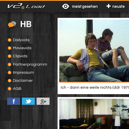
meist gesehen
neuste
HB
Dailyvids
Movievids
Clipvids
Partnerprogramm
Impressum
Disclaimer
Ich - dann eine weile nichts (ddr 197
AGB