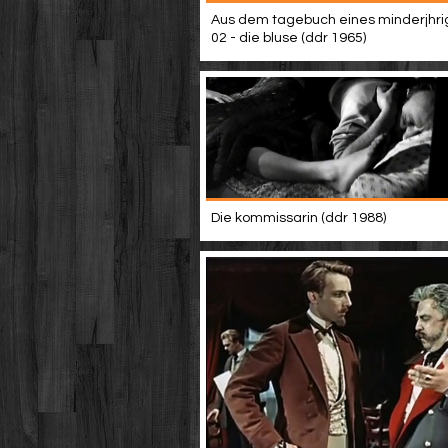
Aus dem tagebuch eines minderjhri
02 - die bluse (ddr 1965)
Die kommissarin (ddr 1988)