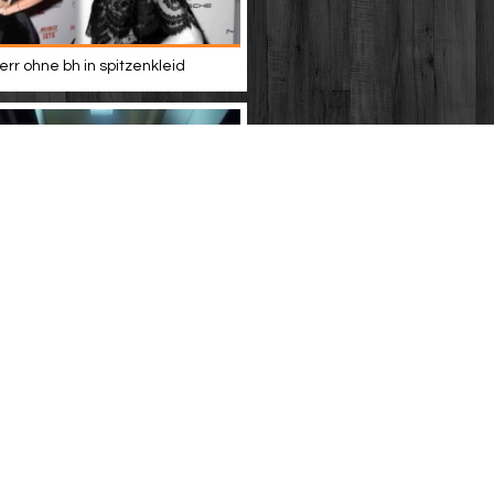
rr ohne bh in spitzenkleid
gen, du schöne (ddr 1979) - 07 -