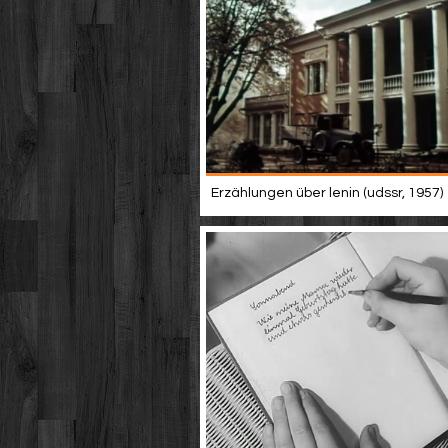
Erzählungen über lenin (udssr, 1957)