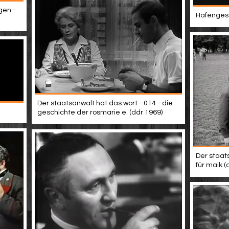
gen -
Hafengesc
Der staatsanwalt hat das wort - 014 - die
geschichte der rosmarie e. (ddr 1969)
Der staats
für maik (