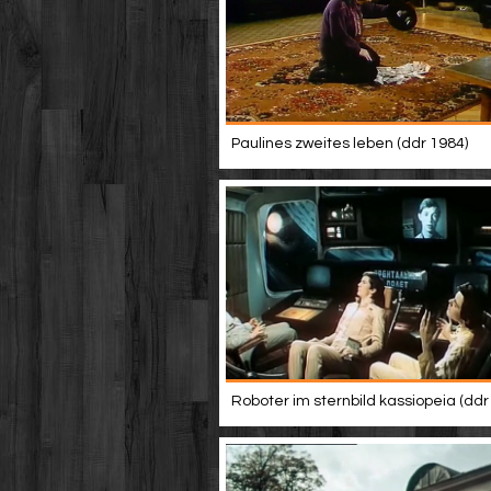
Paulines zweites leben (ddr 1984)
Roboter im sternbild kassiopeia (ddr