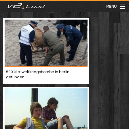
MENU
meist gesehen
neuste
kategorien
500 kilo: weltkriegsbombe in berlin
Menu
gefunden
mit facebook anmelden
Informationen