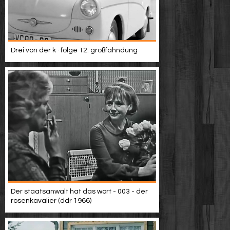
Drei von der k · folge 12: großfahndung
Der staatsanwalt hat das wort - 003 - der
rosenkavalier (ddr 1966)