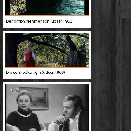
Der amphibienmensch (udssr 1962)
Die schneekönigin (udssr 1966)