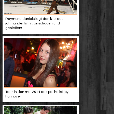
Raymond daniels legt den k. o. des
jahrhunderts hin: anschauen und
genießen!
Tanz in den mai 2014 dax pasha kö joy
hannover