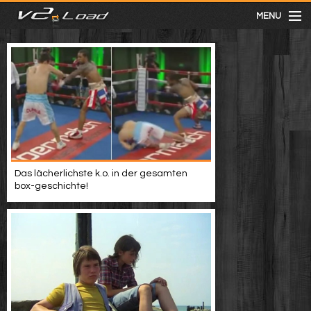
MENU
meist gesehen
neuste
kategorien
Das lächerlichste k.o. in der gesamten
Menu
box-geschichte!
mit facebook anmelden
Informationen