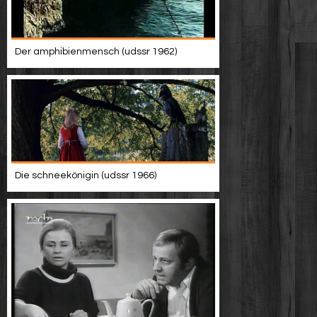
Der amphibienmensch (udssr 1962)
Die schneekönigin (udssr 1966)