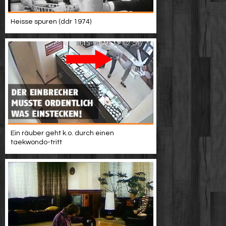
Heisse spuren (ddr 1974)
Ein räuber geht k.o. durch einen
taekwondo-tritt