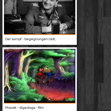
Der sumpf - begegnungen (ddr,
Mosaik - digedags - film