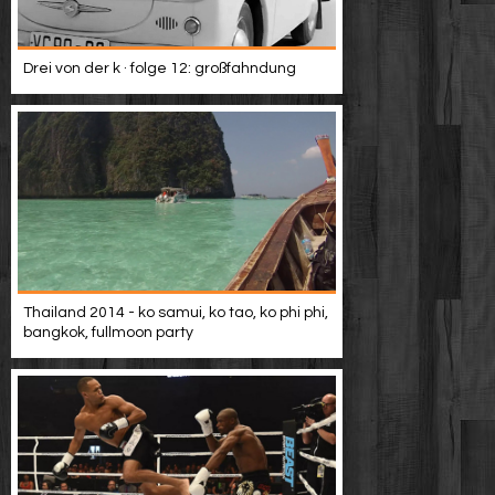
Drei von der k · folge 12: großfahndung
Thailand 2014 - ko samui, ko tao, ko phi phi,
bangkok, fullmoon party