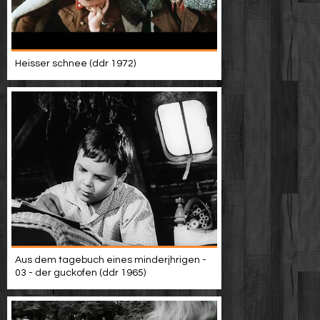
Heisser schnee (ddr 1972)
Aus dem tagebuch eines minderjhrigen -
03 - der guckofen (ddr 1965)