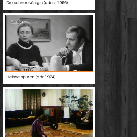
Die schneekönigin (udssr 1966)
Heisse spuren (ddr 1974)