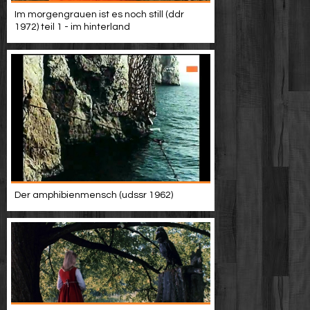
Werbung
Im morgengrauen ist es noch still (ddr
1972) teil 1 - im hinterland
Video suchen
Der amphibienmensch (udssr 1962)