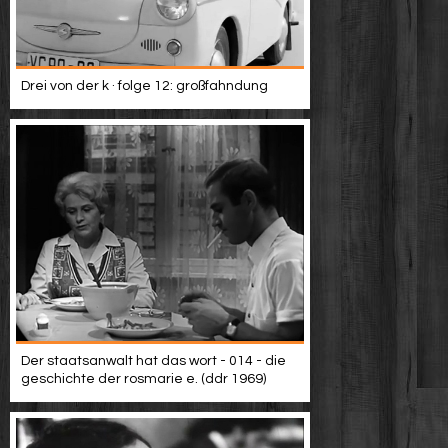
Drei von der k · folge 12: großfahndung
Der staatsanwalt hat das wort - 014 - die
geschichte der rosmarie e. (ddr 1969)