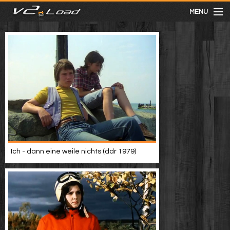
MENU
meist gesehen
neuste
kategorien
Menu
Ich - dann eine weile nichts (ddr 1979)
mit facebook anmelden
Informationen