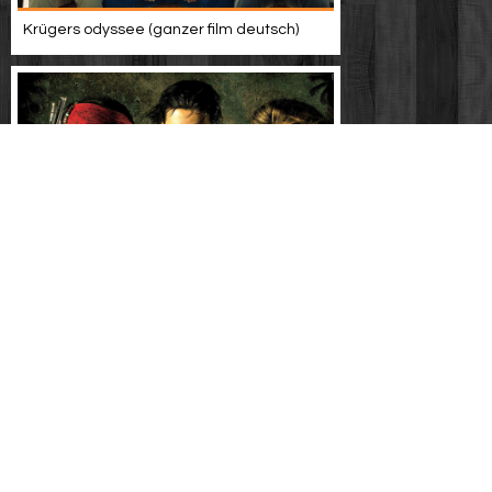
Krügers odyssee (ganzer film deutsch)
Fluch der karibik 1 trailer deutsch german
(2003)