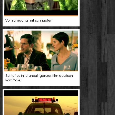
Werbung
Video suchen
Vom umgang mit schnupfen
Schlaflos in istanbul (ganzer film deutsch
komÖdie)