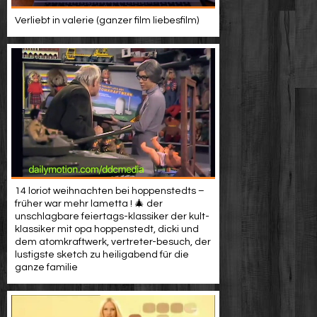
Verliebt in valerie (ganzer film liebesfilm)
14 loriot weihnachten bei hoppenstedts –
früher war mehr lametta ! 🎄 der
unschlagbare feiertags-klassiker der kult-
klassiker mit opa hoppenstedt, dicki und
dem atomkraftwerk, vertreter-besuch, der
lustigste sketch zu heiligabend für die
ganze familie