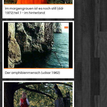
Werbung
Im morgengrauen ist es noch still (ddr
1972) teil 1 - im hinterland
Video suchen
Der amphibienmensch (udssr 1962)