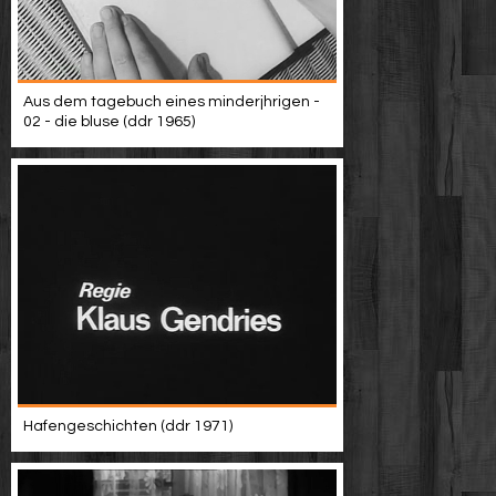
Aus dem tagebuch eines minderjhrigen -
02 - die bluse (ddr 1965)
Hafengeschichten (ddr 1971)