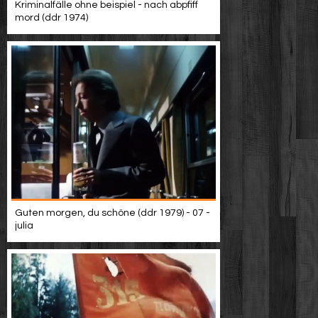
Kriminalfälle ohne beispiel - nach abpfiff
mord (ddr 1974)
Guten morgen, du schöne (ddr 1979) - 07 -
julia