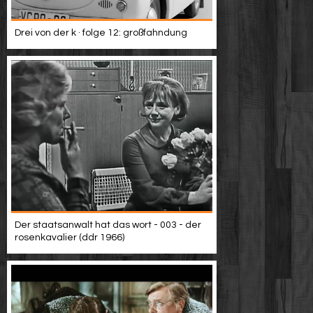
Drei von der k · folge 12: großfahndung
Der staatsanwalt hat das wort - 003 - der
rosenkavalier (ddr 1966)