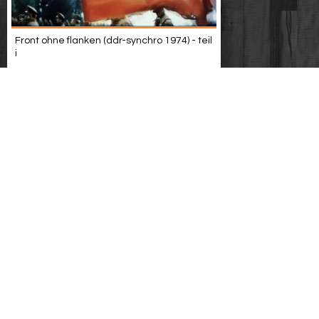
Front ohne flanken (ddr-synchro 1974) - teil
i
Im land der adler und der kreuze (ddr
1980)