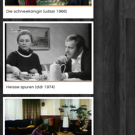
Die schneekönigin (udssr 1966)
Heisse spuren (ddr 1974)