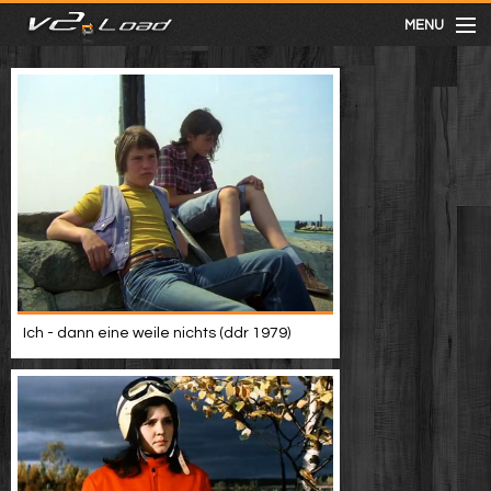
MENU
meist gesehen
neuste
kategorien
Menu
Ich - dann eine weile nichts (ddr 1979)
mit facebook anmelden
Informationen