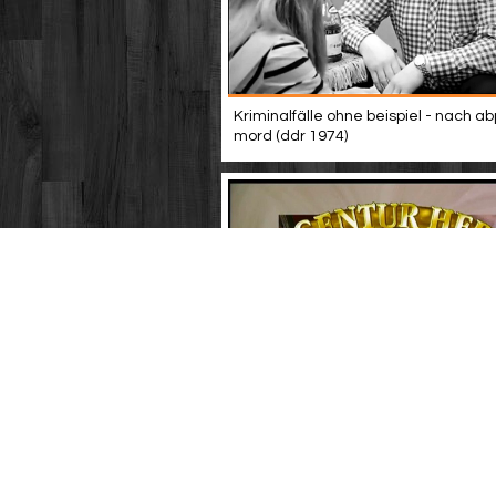
Kriminalfälle ohne beispiel - nach abp
mord (ddr 1974)
Agentur herz - folge 2: traumfrau dff