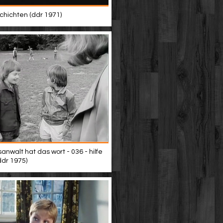
hichten (ddr 1971)
anwalt hat das wort - 036 - hilfe
ddr 1975)