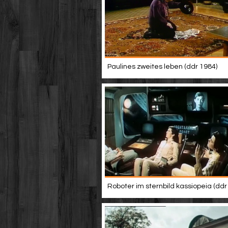
Paulines zweites leben (ddr 1984)
Roboter im sternbild kassiopeia (ddr