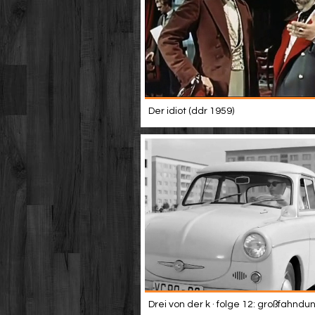
Der idiot (ddr 1959)
Drei von der k · folge 12: großfahndu