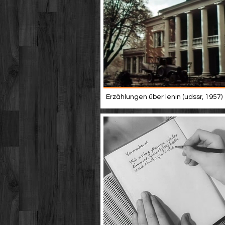
Erzählungen über lenin (udssr, 1957)