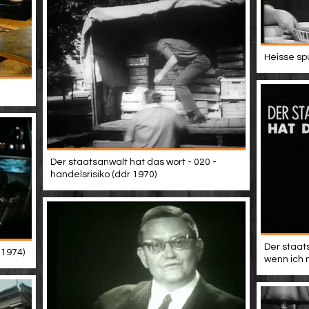
Heisse sp
Der staatsanwalt hat das wort - 020 -
handelsrisiko (ddr 1970)
Der staat
 1974)
wenn ich 