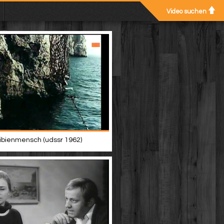
Video suchen
bienmensch (udssr 1962)