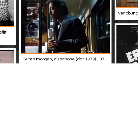
Verlobung 
fiff
Guten morgen, du schöne (ddr 1979) - 07 -
julia
Drei von d
telefon
 1991