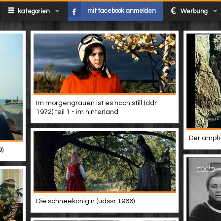
mit facebook anmelden
kategorien
Werbung
Im morgengrauen ist es noch still (ddr
1972) teil 1 - im hinterland
Der amphi
9)
Die schneekönigin (udssr 1966)