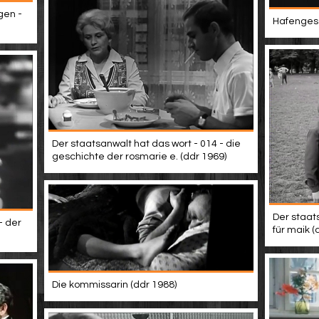
gen -
Hafengesc
Der staatsanwalt hat das wort - 014 - die
geschichte der rosmarie e. (ddr 1969)
Der staats
- der
für maik (
Die kommissarin (ddr 1988)