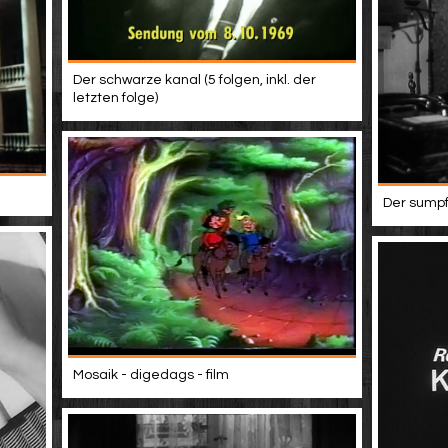
Der schwarze kanal (5 folgen, inkl. der
letzten folge)
Der sumpf
Mosaik - digedags - film