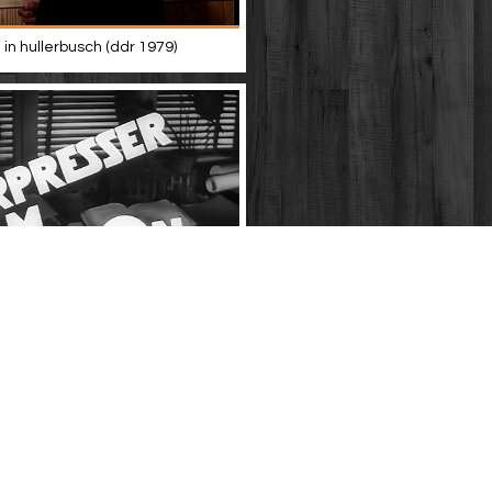
in hullerbusch (ddr 1979)
er k · folge 8: erpresser am