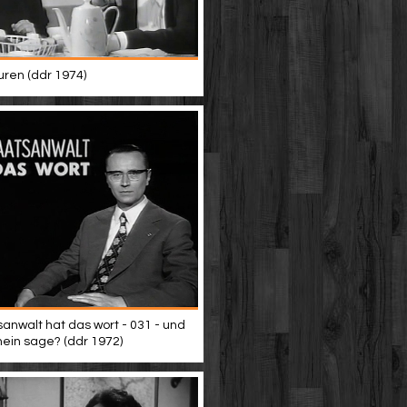
uren (ddr 1974)
sanwalt hat das wort - 031 - und
nein sage? (ddr 1972)