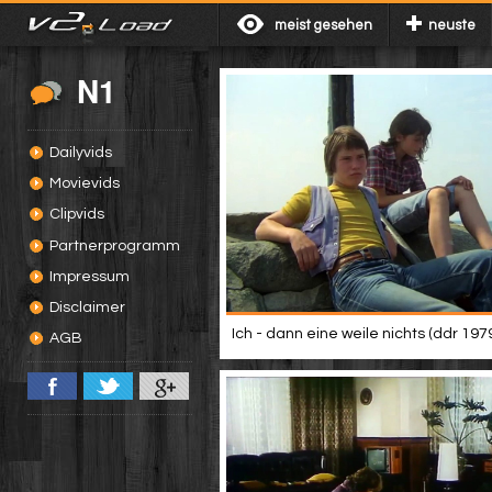
meist gesehen
neuste
N1
Dailyvids
Movievids
Clipvids
Partnerprogramm
Impressum
Disclaimer
Ich - dann eine weile nichts (ddr 197
AGB