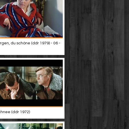
gen, du schöne (ddr 1979) - 06 -
chnee (ddr 1972)