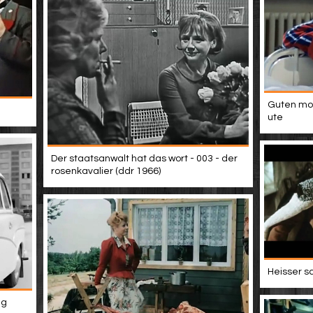
Guten mor
ute
Der staatsanwalt hat das wort - 003 - der
rosenkavalier (ddr 1966)
Heisser s
ng