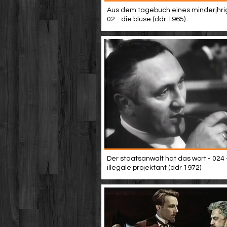
Aus dem tagebuch eines minderjhri
02 - die bluse (ddr 1965)
Der staatsanwalt hat das wort - 024 
illegale projektant (ddr 1972)