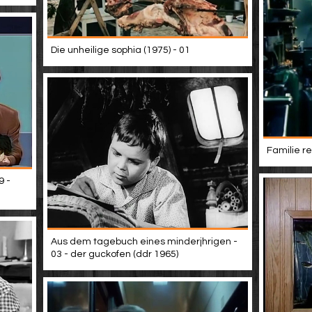
Die unheilige sophia (1975) - 01
Familie re
9 -
Aus dem tagebuch eines minderjhrigen -
03 - der guckofen (ddr 1965)