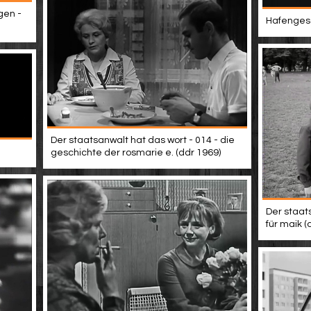
gen -
Hafengesc
Der staatsanwalt hat das wort - 014 - die
geschichte der rosmarie e. (ddr 1969)
Der staats
für maik (