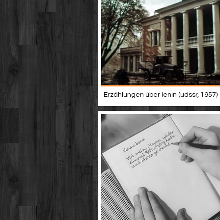
Erzählungen über lenin (udssr, 1957)