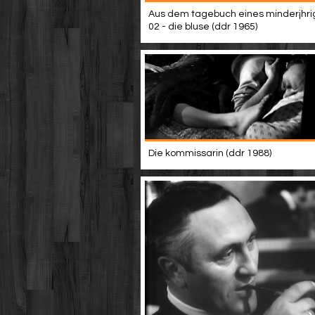
Aus dem tagebuch eines minderjhri
02 - die bluse (ddr 1965)
Die kommissarin (ddr 1988)