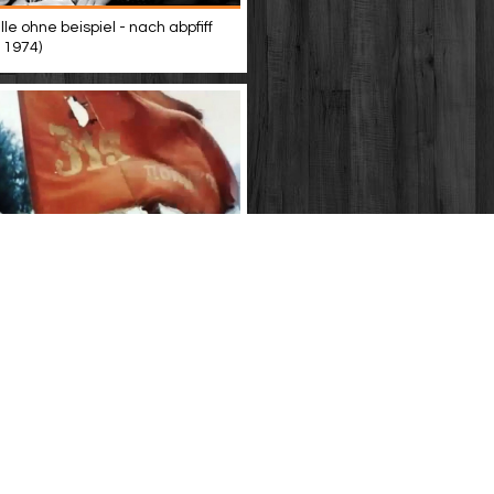
lle ohne beispiel - nach abpfiff
 1974)
 flanken (ddr-synchro 1974) - teil