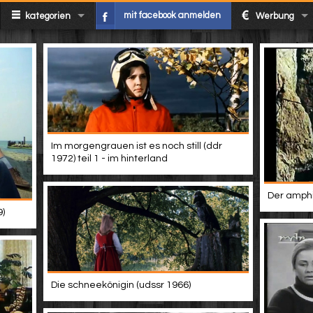
mit facebook anmelden
kategorien
Werbung
Im morgengrauen ist es noch still (ddr
1972) teil 1 - im hinterland
Der amphi
9)
Die schneekönigin (udssr 1966)