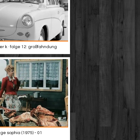
er k · folge 12: großfahndung
ige sophia (1975) - 01