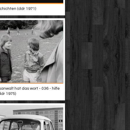
hichten (ddr 1971)
anwalt hat das wort - 036 - hilfe
ddr 1975)