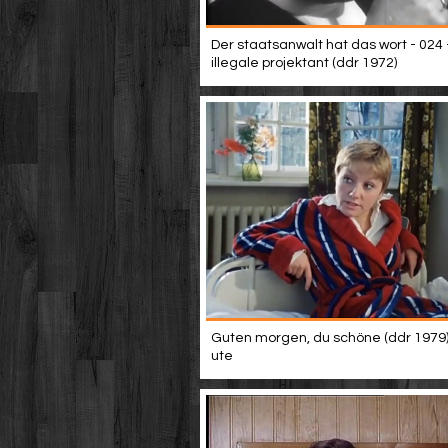
Der staatsanwalt hat das wort - 024 
illegale projektant (ddr 1972)
Guten morgen, du schöne (ddr 1979) 
ute