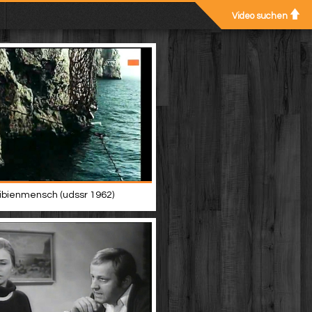
Video suchen
bienmensch (udssr 1962)