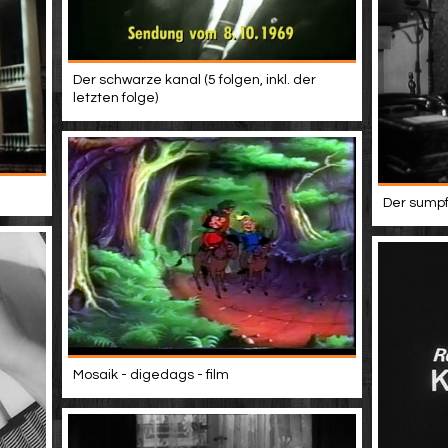
Der schwarze kanal (5 folgen, inkl. der
letzten folge)
Der sumpf
Mosaik - digedags - film