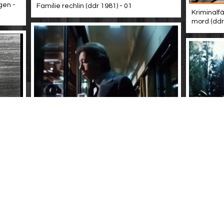
gen -
Familie rechlin (ddr 1981) - 01
Kriminalfä
mord (ddr
Front ohne
i
Guten morgen, du schöne (ddr 1979) - 07 -
julia