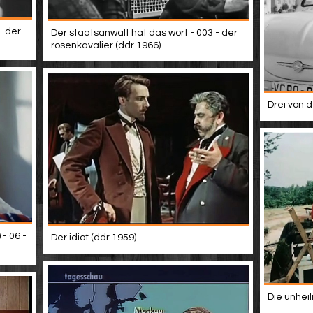
- der
Der staatsanwalt hat das wort - 003 - der
rosenkavalier (ddr 1966)
Drei von d
- 06 -
Der idiot (ddr 1959)
Die unheil