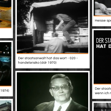
Heisse sp
Der staatsanwalt hat das wort - 020 -
handelsrisiko (ddr 1970)
Der staat
 1974)
wenn ich 