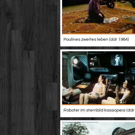
Paulines zweites leben (ddr 1984)
Roboter im sternbild kassiopeia (ddr