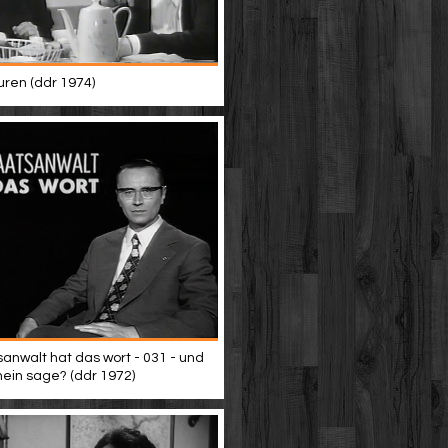
uren (ddr 1974)
sanwalt hat das wort - 031 - und
nein sage? (ddr 1972)