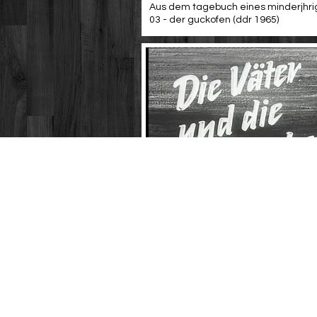
Aus dem tagebuch eines minderjhri
03 - der guckofen (ddr 1965)
Ddr nva nachrichten 1962 - 06