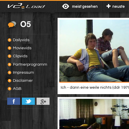
meist gesehen
neuste
O5
Dailyvids
Movievids
Clipvids
Partnerprogramm
Impressum
Disclaimer
Ich - dann eine weile nichts (ddr 197
AGB