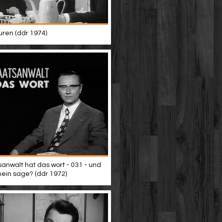
uren (ddr 1974)
sanwalt hat das wort - 031 - und
nein sage? (ddr 1972)