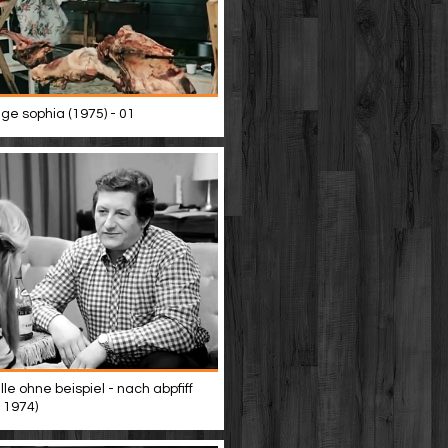
ige sophia (1975) - 01
lle ohne beispiel - nach abpfiff
 1974)