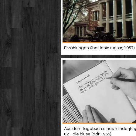
Erzählungen über lenin (udssr, 1957)
Aus dem tagebuch eines minderjhri
02 - die bluse (ddr 1965)