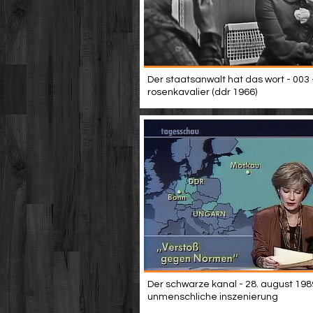
Der staatsanwalt hat das wort - 003 
rosenkavalier (ddr 1966)
Der schwarze kanal - 28. august 198
unmenschliche inszenierung