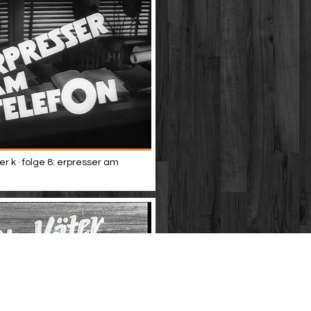
er k · folge 8: erpresser am