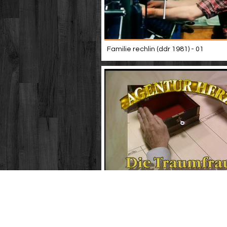
Familie rechlin (ddr 1981) - 01
Agentur herz - folge 2: traumfrau dff