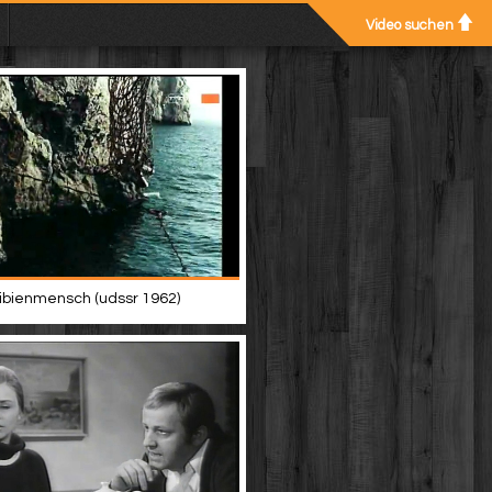
Video suchen
bienmensch (udssr 1962)