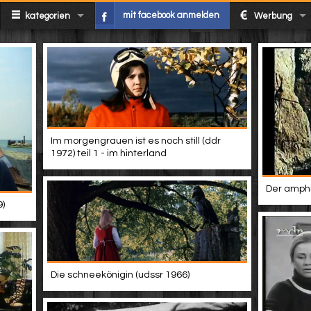
mit facebook anmelden
kategorien
Werbung
Im morgengrauen ist es noch still (ddr
1972) teil 1 - im hinterland
Der amphi
9)
Die schneekönigin (udssr 1966)