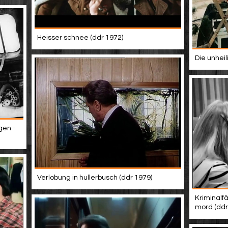
Heisser schnee (ddr 1972)
Die unheil
gen -
Verlobung in hullerbusch (ddr 1979)
Kriminalfä
mord (ddr