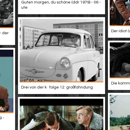
Guten morgen, du schöne (ddr 1979) - 06 -
ute
Der idiot 
- der
Die kommi
Drei von der k · folge 12: großfahndung
9 -