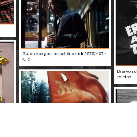
Guten morgen, du schöne (ddr 1979) - 07 -
julia
Drei von d
telefon
 1991
Front ohne flanken (ddr-synchro 1974) - teil
i