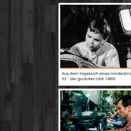
Aus dem tagebuch eines minderjhri
03 - der guckofen (ddr 1965)