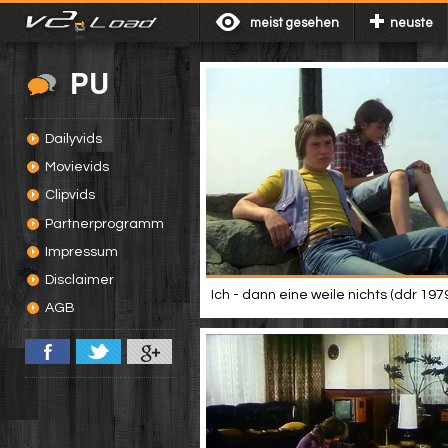
meist gesehen
neuste
PU
Dailyvids
Movievids
Clipvids
Partnerprogramm
Impressum
Disclaimer
Ich - dann eine weile nichts (ddr 197
AGB