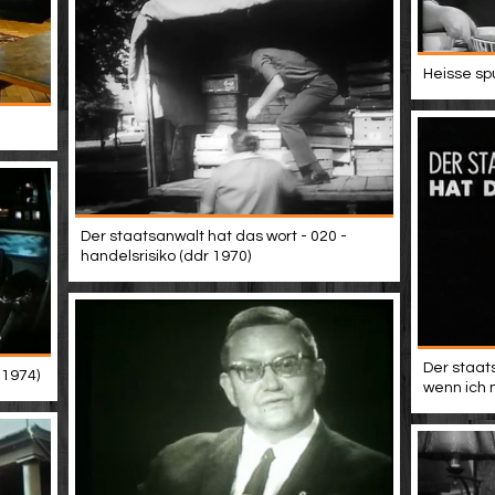
Heisse sp
Der staatsanwalt hat das wort - 020 -
handelsrisiko (ddr 1970)
Der staat
 1974)
wenn ich 