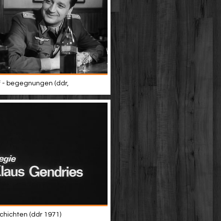
 - begegnungen (ddr,
hichten (ddr 1971)