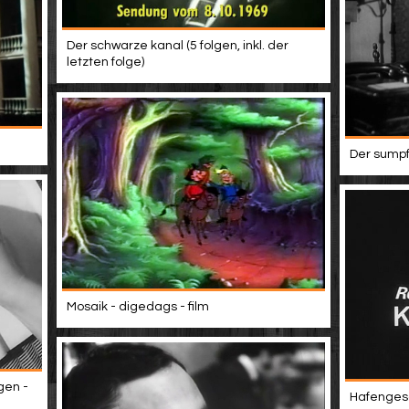
Der schwarze kanal (5 folgen, inkl. der
letzten folge)
Der sumpf
Mosaik - digedags - film
gen -
Hafengesc