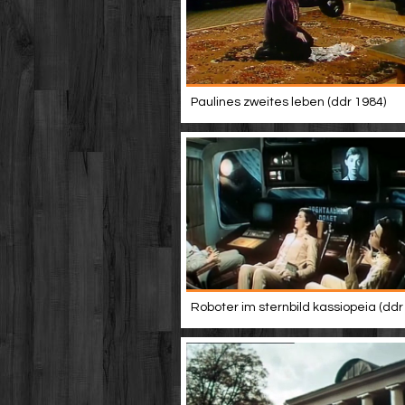
Paulines zweites leben (ddr 1984)
Roboter im sternbild kassiopeia (ddr