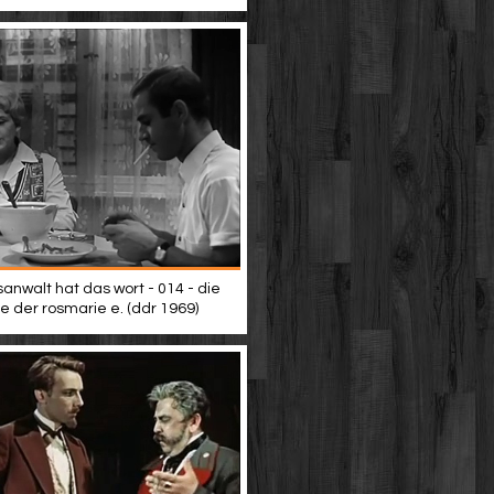
anwalt hat das wort - 014 - die
e der rosmarie e. (ddr 1969)