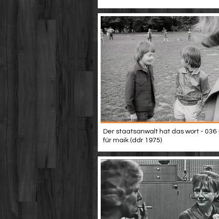
Der staatsanwalt hat das wort - 036 -
für maik (ddr 1975)