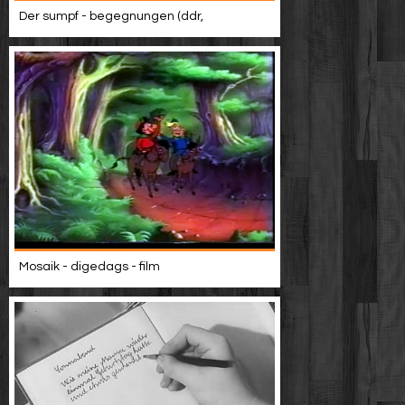
Der sumpf - begegnungen (ddr,
Mosaik - digedags - film