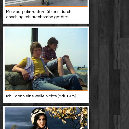
Werbung
Moskau: putin-unterstützerin durch
anschlag mit autobombe getötet
Video suchen
Ich - dann eine weile nichts (ddr 1979)