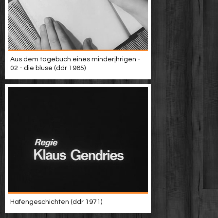
Aus dem tagebuch eines minderjhrigen -
02 - die bluse (ddr 1965)
Hafengeschichten (ddr 1971)