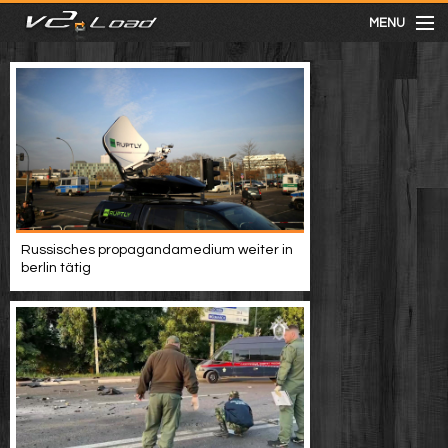
MENU
meist gesehen
neuste
kategorien
Russisches propagandamedium weiter in
Menu
berlin tätig
mit facebook anmelden
Informationen