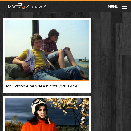
MENU
meist gesehen
neuste
kategorien
Menu
Ich - dann eine weile nichts (ddr 1979)
mit facebook anmelden
Informationen