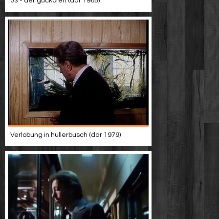
03 - der guckofen (ddr 1965)
Verlobung in hullerbusch (ddr 1979)