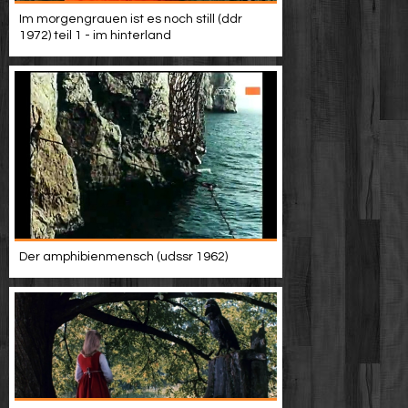
Werbung
Im morgengrauen ist es noch still (ddr
1972) teil 1 - im hinterland
Video suchen
Der amphibienmensch (udssr 1962)