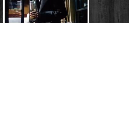
Guten morgen, du schöne (ddr 1979) - 07 -
julia
Kriminalfälle ohne beispiel - nach abpfiff
mord (ddr 1974)