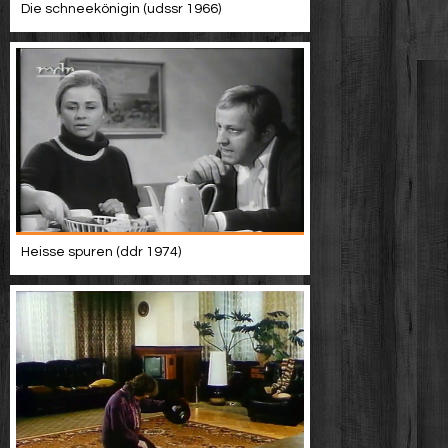
Die schneekönigin (udssr 1966)
Heisse spuren (ddr 1974)