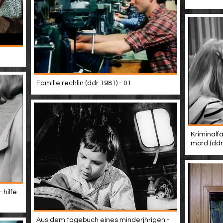
Familie rechlin (ddr 1981) - 01
Kriminalfä
mord (ddr
 hilfe
Aus dem tagebuch eines minderjhrigen -