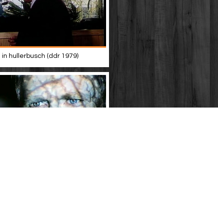
in hullerbusch (ddr 1979)
ant yorck von wartenburg (ddr