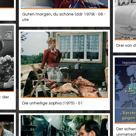
Guten morgen, du schöne (ddr 1979) - 06 -
ute
Drei von d
- der
Die unheilige sophia (1975) - 01
Der schwa
unmenschl