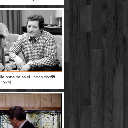
lle ohne beispiel - nach abpfiff
 1974)