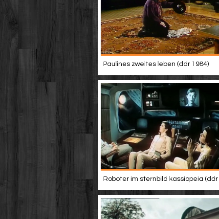
Paulines zweites leben (ddr 1984)
Roboter im sternbild kassiopeia (ddr