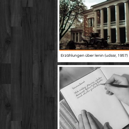
Erzählungen über lenin (udssr, 1957)