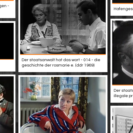
gen -
Hafengesc
Der staatsanwalt hat das wort - 014 - die
geschichte der rosmarie e. (ddr 1969)
Der staat
illegale p