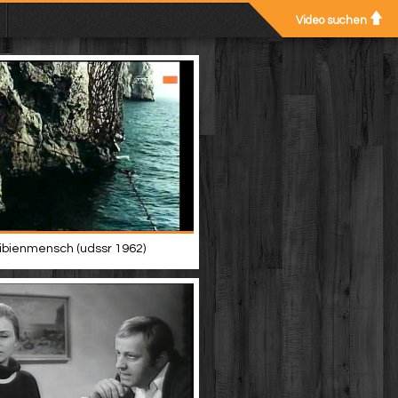
Video suchen
bienmensch (udssr 1962)