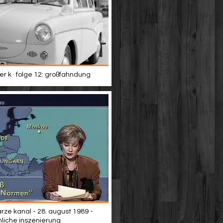
er k · folge 12: großfahndung
rze kanal - 28. august 1989 -
iche inszenierung