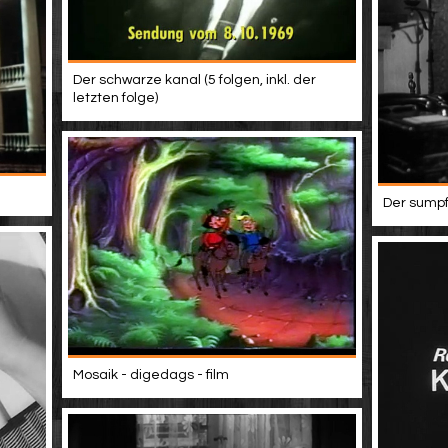
Der schwarze kanal (5 folgen, inkl. der
letzten folge)
Der sumpf
Mosaik - digedags - film