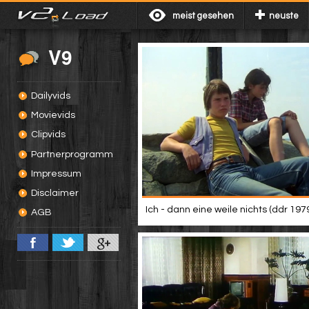
meist gesehen
neuste
V9
Dailyvids
Movievids
Clipvids
Partnerprogramm
Impressum
Disclaimer
Ich - dann eine weile nichts (ddr 197
AGB