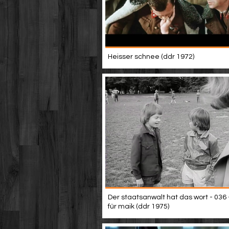
Heisser schnee (ddr 1972)
Der staatsanwalt hat das wort - 036 -
für maik (ddr 1975)