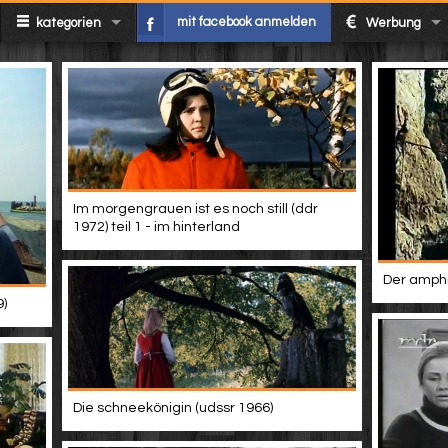
mit facebook anmelden
kategorien
Werbung
Im morgengrauen ist es noch still (ddr
1972) teil 1 - im hinterland
Der amphi
9)
Die schneekönigin (udssr 1966)