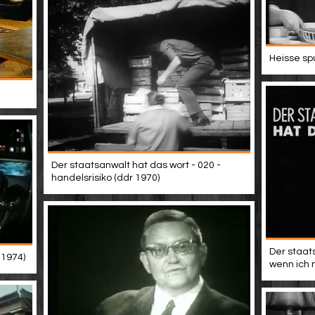
Heisse sp
Der staatsanwalt hat das wort - 020 -
handelsrisiko (ddr 1970)
Der staat
 1974)
wenn ich 