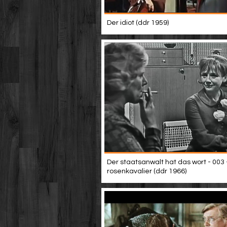
Der idiot (ddr 1959)
Der staatsanwalt hat das wort - 003 
rosenkavalier (ddr 1966)