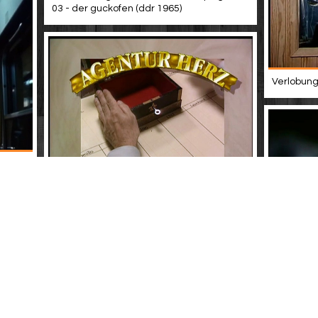
03 - der guckofen (ddr 1965)
Verlobung 
- 07 -
Agentur herz - folge 2: traumfrau dff 1991
Der leutn
1981)