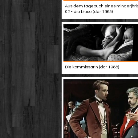
Aus dem tagebuch eines minderjhri
02 - die bluse (ddr 1965)
Die kommissarin (ddr 1988)