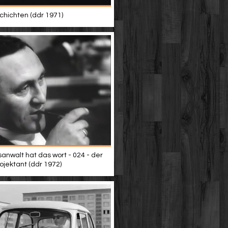
hichten (ddr 1971)
sanwalt hat das wort - 024 - der
rojektant (ddr 1972)