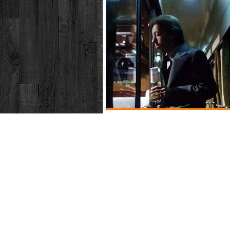
Guten morgen, du schöne (ddr 1979) 
julia