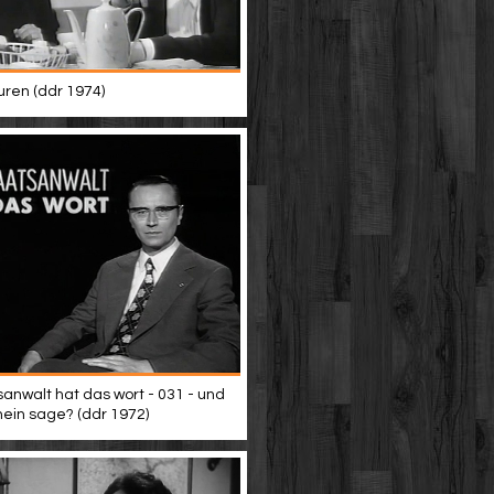
uren (ddr 1974)
sanwalt hat das wort - 031 - und
nein sage? (ddr 1972)