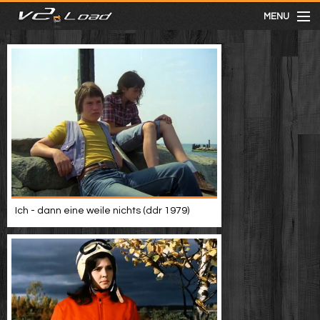
MENU
meist gesehen
neuste
kategorien
Menu
Ich - dann eine weile nichts (ddr 1979)
mit facebook anmelden
Informationen