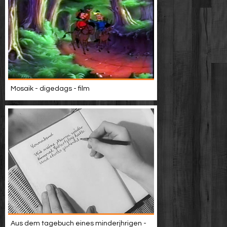
Mosaik - digedags - film
Aus dem tagebuch eines minderjhrigen -