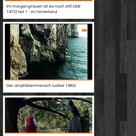
Werbung
Im morgengrauen ist es noch still (ddr
1972) teil 1 - im hinterland
Video suchen
Der amphibienmensch (udssr 1962)