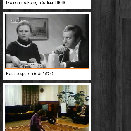
Die schneekönigin (udssr 1966)
Heisse spuren (ddr 1974)