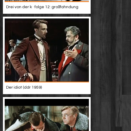
Drei von der k · folge 12: großfahndung
Der idiot (ddr 1959)