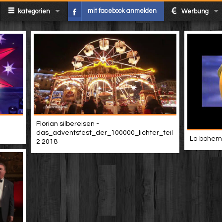
mit facebook anmelden
kategorien
Werbung
Florian silbereisen -
das_adventsfest_der_100000_lichter_teil
La boheme 
2 2018