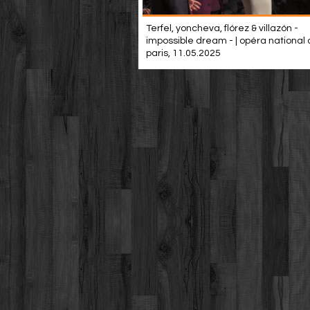
Terfel, yoncheva, flórez & villazón -
impossible dream - | opéra national
paris, 11.05.2025