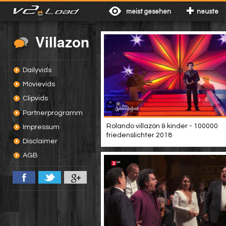
meist gesehen
neuste
Villazon
Dailyvids
Movievids
Clipvids
Partnerprogramm
Rolando villazón & kinder - 100000
Impressum
friedenslichter 2018
Disclaimer
AGB