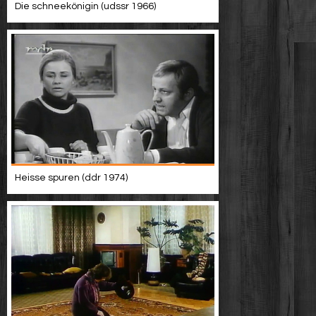
Die schneekönigin (udssr 1966)
Heisse spuren (ddr 1974)