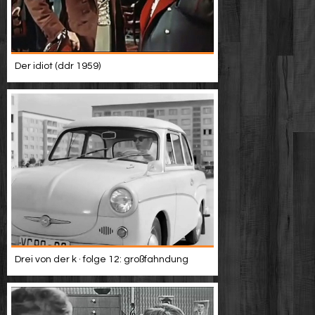
Der idiot (ddr 1959)
Drei von der k · folge 12: großfahndung