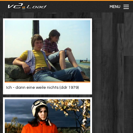
MENU
meist gesehen
neuste
kategorien
Menu
Ich - dann eine weile nichts (ddr 1979)
mit facebook anmelden
Informationen