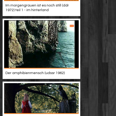
Werbung
Im morgengrauen ist es noch still (ddr
1972) teil 1 - im hinterland
Video suchen
Der amphibienmensch (udssr 1962)