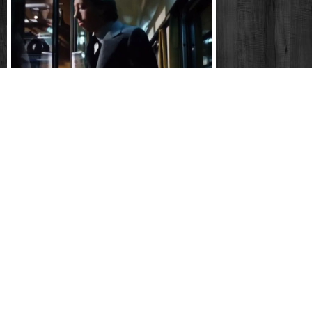
Guten morgen, du schöne (ddr 1979) - 07 -
julia