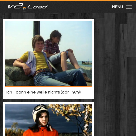
MENU
meist gesehen
neuste
kategorien
Menu
Ich - dann eine weile nichts (ddr 1979)
mit facebook anmelden
Informationen