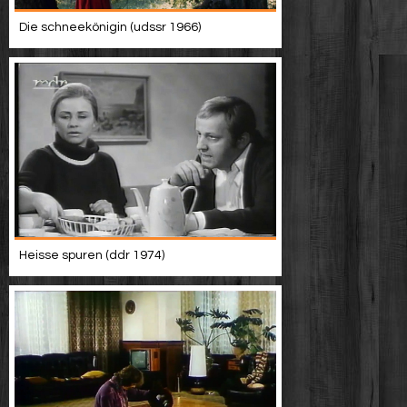
Die schneekönigin (udssr 1966)
Heisse spuren (ddr 1974)