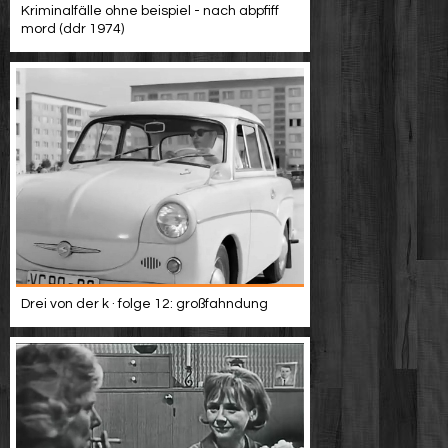
Kriminalfälle ohne beispiel - nach abpfiff
mord (ddr 1974)
Drei von der k · folge 12: großfahndung