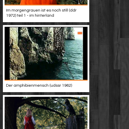
Werbung
Im morgengrauen ist es noch still (ddr
1972) teil 1 - im hinterland
Video suchen
Der amphibienmensch (udssr 1962)