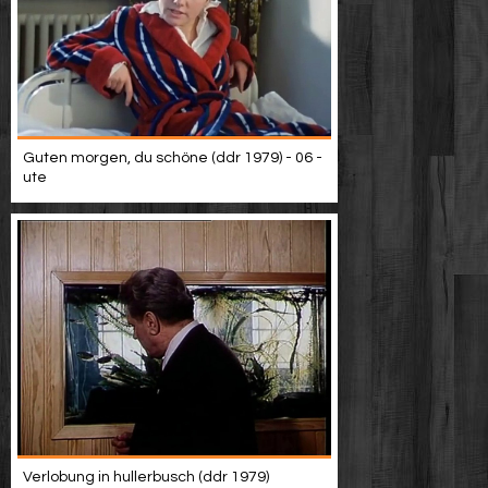
Guten morgen, du schöne (ddr 1979) - 06 -
ute
Verlobung in hullerbusch (ddr 1979)