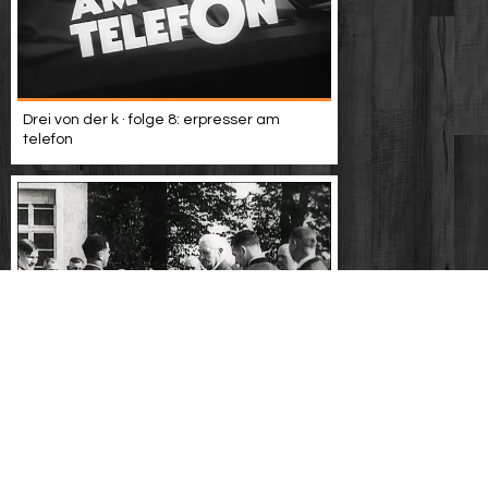
Drei von der k · folge 8: erpresser am
telefon
Im land der adler und der kreuze (ddr
1980)