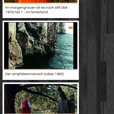
Werbung
Im morgengrauen ist es noch still (ddr
1972) teil 1 - im hinterland
Video suchen
Der amphibienmensch (udssr 1962)