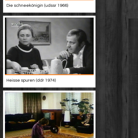
Die schneekönigin (udssr 1966)
Heisse spuren (ddr 1974)