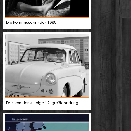
Die kommissarin (ddr 1988)
Drei von der k · folge 12: großfahndung