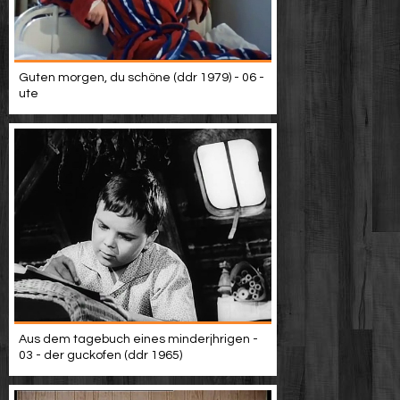
Guten morgen, du schöne (ddr 1979) - 06 -
ute
Aus dem tagebuch eines minderjhrigen -
03 - der guckofen (ddr 1965)