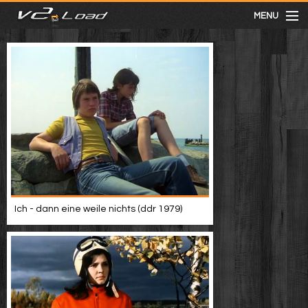
MENU
meist gesehen
neuste
kategorien
Menu
Ich - dann eine weile nichts (ddr 1979)
mit facebook anmelden
Informationen