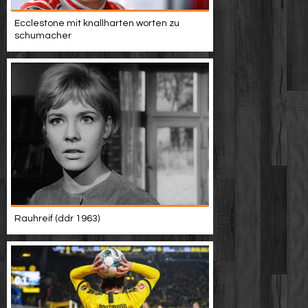
Werbung
Ecclestone mit knallharten worten zu
schumacher
Video suchen
Rauhreif (ddr 1963)