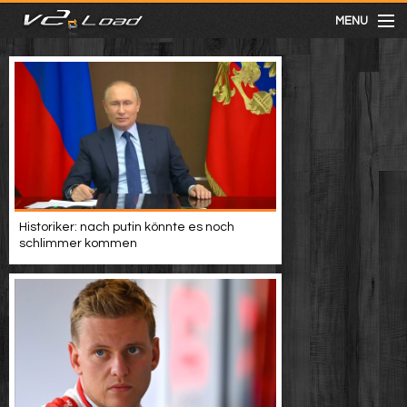
MENU
meist gesehen
neuste
kategorien
Historiker: nach putin könnte es noch
Menu
schlimmer kommen
mit facebook anmelden
Informationen