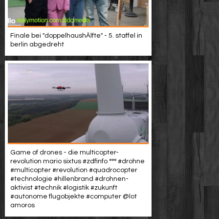
Finale bei "doppelhaushÄlfte" - 5. staffel in
berlin abgedreht
Game of drones - die multicopter-
revolution mario sixtus #zdfinfo °°° #drohne
#multicopter #revolution #quadrocopter
#technologie #hillenbrand #drohnen-
aktivist #technik #logistik #zukunft
#autonome flugobjekte #computer @lot
amoros