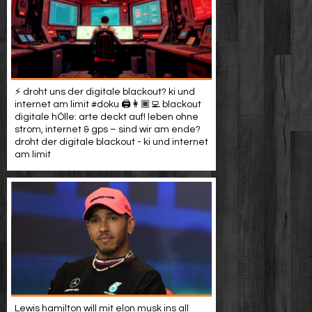
⚡️ droht uns der digitale blackout? ki und
internet am limit #doku 🖨️👩🏾‍💻 blackout
digitale hÖlle: arte deckt auf! leben ohne
strom, internet & gps – sind wir am ende?
droht der digitale blackout - ki und internet
am limit
Lewis hamilton will mit elon musk ins all