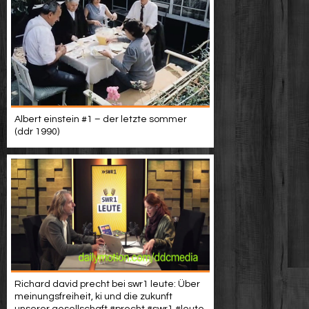
Albert einstein #1 – der letzte sommer
(ddr 1990)
Richard david precht bei swr1 leute: Über
meinungsfreiheit, ki und die zukunft