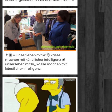
unserer gesellschaft #precht #swr1 #leute
👨🏿‍💻 unser leben mit ki: 🤑 kasse
machen mit künstlicher intelligenz 💰
unser leben mit ki_ kasse machen mit
künstlicher intelligenz