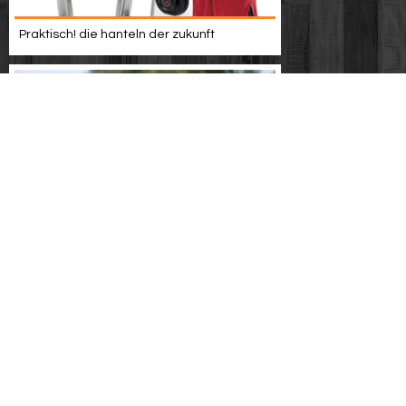
Praktisch! die hanteln der zukunft
Time trax - zurück in die zukunft staffel 2
folge 22 hd deutsch