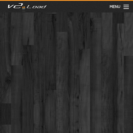
MENU
meist gesehen
neuste
kategorien
Menu
mit facebook anmelden
Informationen