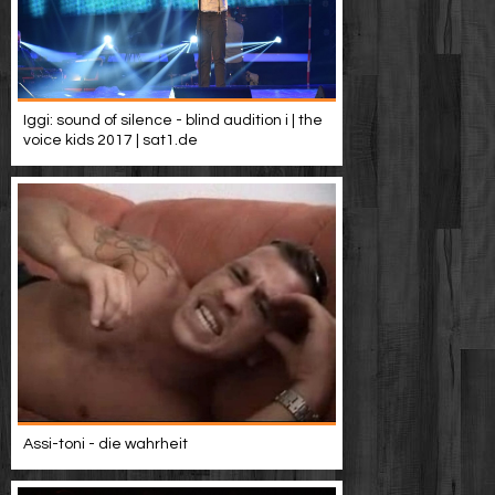
Iggi: sound of silence - blind audition i | the
voice kids 2017 | sat1.de
Assi-toni - die wahrheit