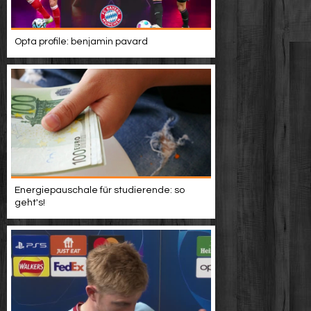
Opta profile: benjamin pavard
Energiepauschale für studierende: so
geht's!