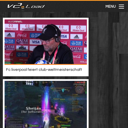
MENU
meist gesehen
neuste
kategorien
Fc liverpool feiert club-weltmeisterschaft
Menu
mit facebook anmelden
Informationen