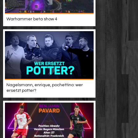
Werbung
Warhammer beta show 4
Video suchen
Nagelsmann, enrique, pochettino: wer
ersetzt potter?