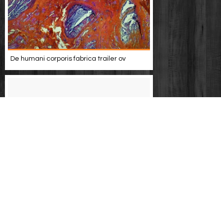
De humani corporis fabrica trailer ov
Die traumelf von pierre-emerick
aubameyang