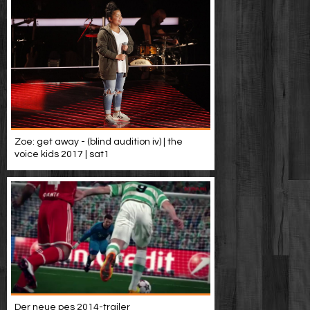
Zoe: get away - (blind audition iv) | the
voice kids 2017 | sat1
Der neue pes 2014-trailer