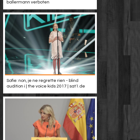
ballermann verboten
Sofie: non, je ne regrette rien - blind
audition i | the voice kids 2017 | sat1.de