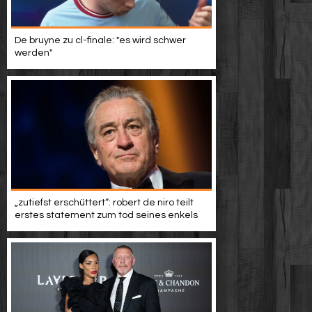
De bruyne zu cl-finale: "es wird schwer
werden"
„zutiefst erschüttert“: robert de niro teilt
erstes statement zum tod seines enkels