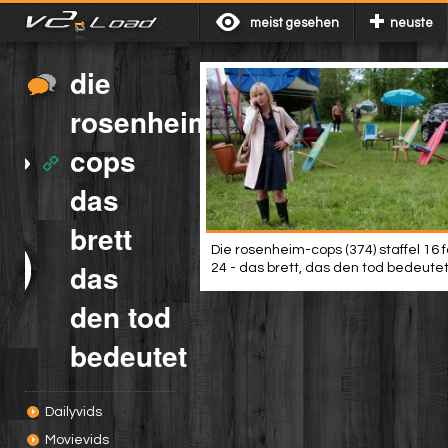
meist gesehen
neuste
die
rosenheim
cops
das
brett
Die rosenheim-cops (374) staffel 16 
das
24 - das brett, das den tod bedeute
den tod
bedeutet
Dailyvids
Movievids