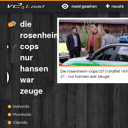
meist gesehen
neuste
die
rosenheim
cops
nur
hansen
Die rosenheim-cops (371) staffel 16 
war
21 - nur hansen war zeuge
zeuge
Dailyvids
Movievids
Clipvids