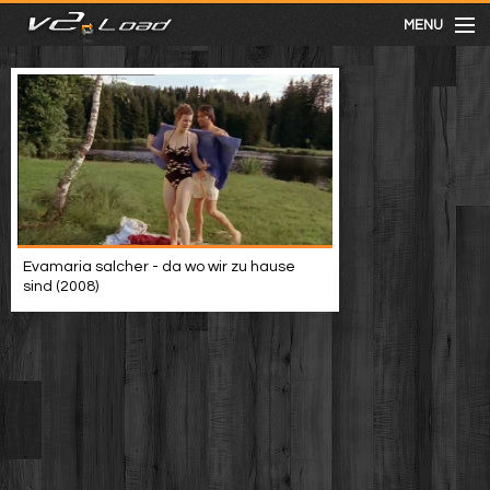
MENU
meist gesehen
neuste
kategorien
Evamaria salcher - da wo wir zu hause
Menu
sind (2008)
mit facebook anmelden
Informationen