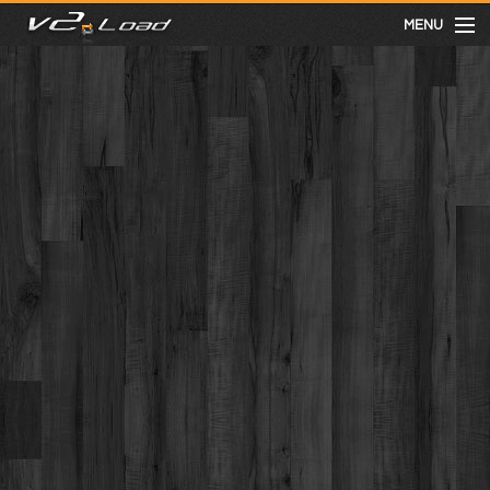
MENU
meist gesehen
neuste
kategorien
Menu
mit facebook anmelden
Informationen