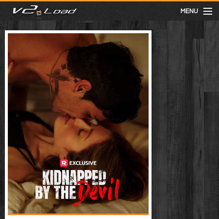
MENU
meist gesehen
neuste
kategorien
Menu
mit facebook anmelden
Informationen