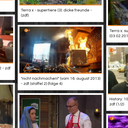
Terra x - supertiere (3): dicke freunde -
(zdf)
Terra x: s
(03.02.201
 - zdf
"nicht nachmachen!" (vom 16. august 2013)
- zdf (staffel 2) (folge 4)
History: 
zdf (1/2)