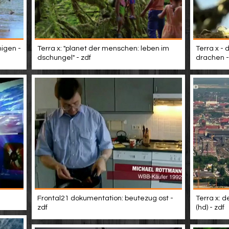
Terra x - 
nigen -
Terra x: "planet der menschen: leben im
drachen - 
dschungel" - zdf
Frontal21 dokumentation: beutezug ost -
Terra x: d
zdf
(hd) - zdf