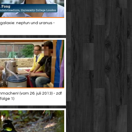
 galaxie: neptun und uranus -
machen! (vom 26. juli 2013) - zdf
(folge 1)