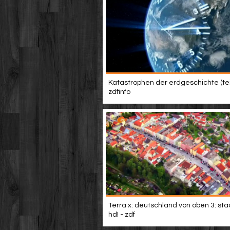
Katastrophen der erdgeschichte (teil
zdfinfo
Terra x: deutschland von oben 3: stad
hd! - zdf