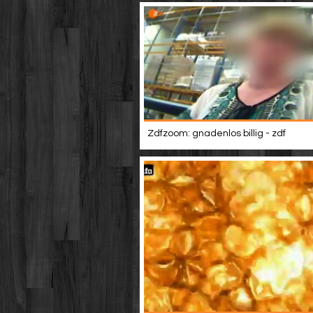
Zdfzoom: gnadenlos billig - zdf