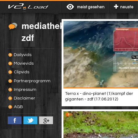
meist gesehen
neuste
mediathek
zdf
Dailyvids
Movievids
Clipvids
Partnerprogramm
Impressum
Terra x - dino-planet (1) kampf der
Disclaimer
giganten - zdf (17.06.2012)
AGB