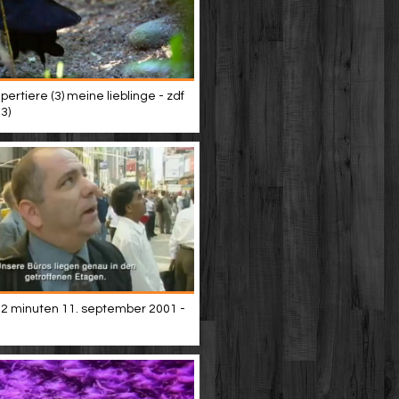
upertiere (3) meine lieblinge - zdf
3)
102 minuten 11. september 2001 -