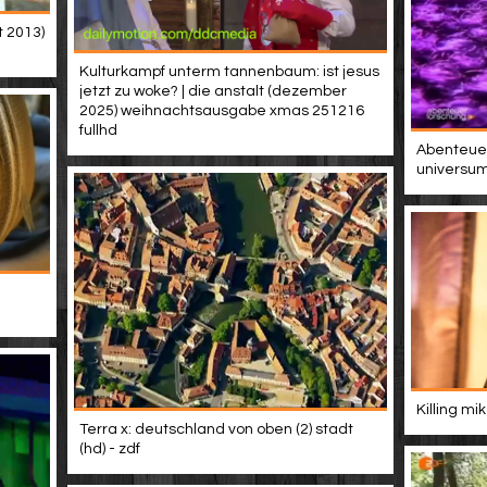
t 2013)
Kulturkampf unterm tannenbaum: ist jesus
jetzt zu woke? | die anstalt (dezember
2025) weihnachtsausgabe xmas 251216
fullhd
Abenteue
universum
Killing mi
Terra x: deutschland von oben (2) stadt
(hd) - zdf