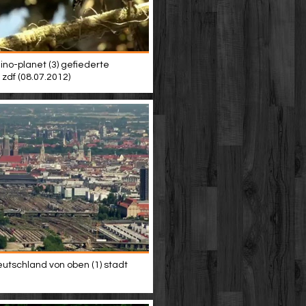
dino-planet (3) gefiederte
zdf (08.07.2012)
eutschland von oben (1) stadt