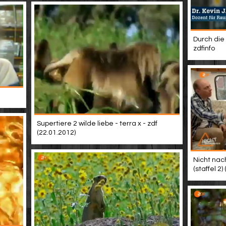
Durch die
zdfinfo
Supertiere 2 wilde liebe - terra x - zdf
(22.01.2012)
Nicht nach
(staffel 2) 