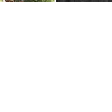
hmachen!" vom 06. juli 2012 - zdf
(folge 2)
chmachen!" vom 10. august 2012
el 1) (folge 5)