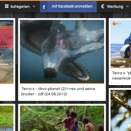
mit facebook anmelden
kategorien
Werbung
Terra x: "
riesenkalm
Terra x - dino-planet (2) t-rex und seine
brüder - zdf (24.06.2012)