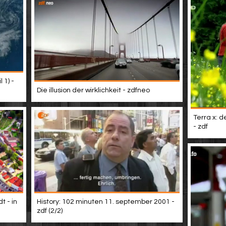
 1) -
Die illusion der wirklichkeit - zdfneo
Terra x: d
- zdf
t - in
History: 102 minuten 11. september 2001 -
zdf (2/2)