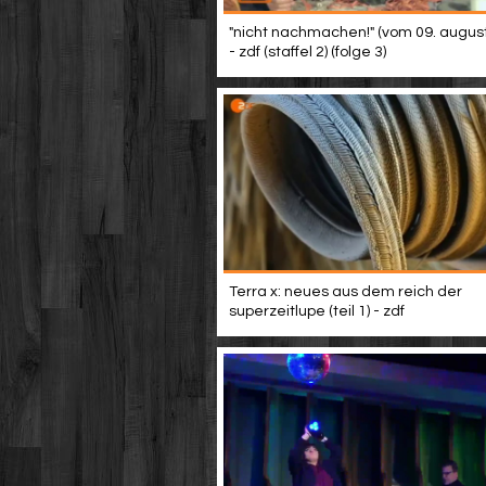
"nicht nachmachen!" (vom 09. augus
- zdf (staffel 2) (folge 3)
Terra x: neues aus dem reich der
superzeitlupe (teil 1) - zdf