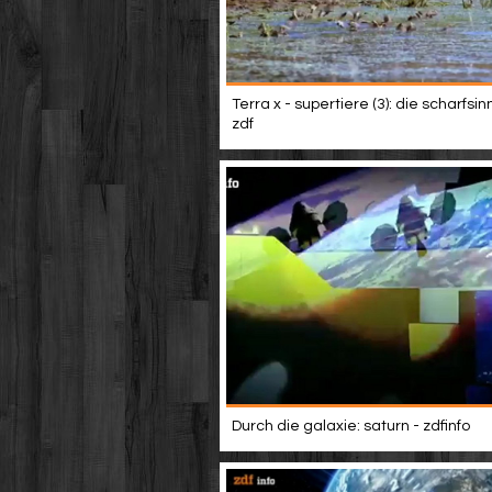
Terra x - supertiere (3): die scharfsin
zdf
Durch die galaxie: saturn - zdfinfo