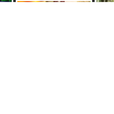
07
l und
talt,
"nicht nac
(staffel 1) 
"volle kanne"-gäste: wigald boning &
bernhard hoecker - zdf
"nicht na
s (hd)
- zdf (staff