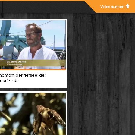
Video suchen
phantom der tiefsee: der
ar" - zdf