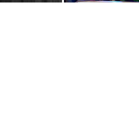
Union unter strom - die anstalt 2510
politsatire mit max uthoff, maike küh
claus von wagner (s2025/e06) die ans
union unter strom, e-auto, rente,
wehrpflicht, uthoff, wagner, kühl.
Terra x: deutschland von oben (1) flus
- zdf