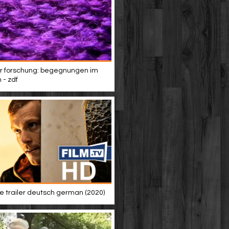
r forschung: begegnungen im
 - zdf
ke trailer deutsch german (2020)