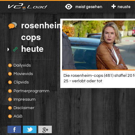
meist gesehen
neuste
rosenheim-
cops
heute
Dailyvids
Movievids
Die rosenheim-cops (481) staffel 20 
25 - verlobt oder tot
Clipvids
Partnerprogramm
Impressum
Disclaimer
AGB