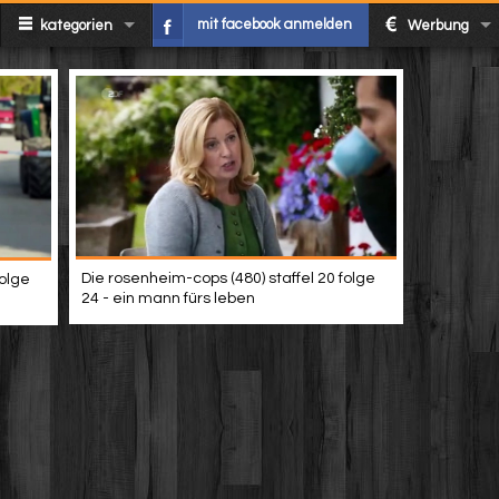
mit facebook anmelden
kategorien
Werbung
Die rosenheim-cops (480) staffel 20 folge
folge
24 - ein mann fürs leben