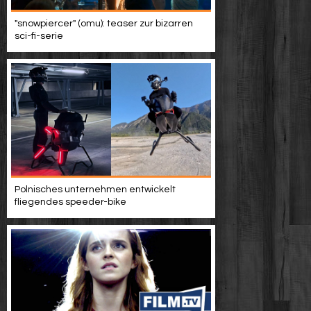
"snowpiercer" (omu): teaser zur bizarren
sci-fi-serie
Polnisches unternehmen entwickelt
fliegendes speeder-bike