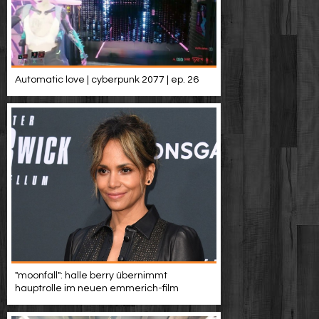
Automatic love | cyberpunk 2077 | ep. 26
"moonfall": halle berry übernimmt
hauptrolle im neuen emmerich-film