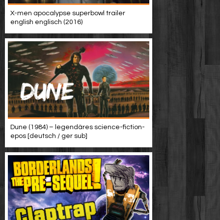
Werbung
X-men apocalypse superbowl trailer
english englisch (2016)
Video suchen
Dune (1984) – legendäres science-fiction-
epos [deutsch / ger sub]