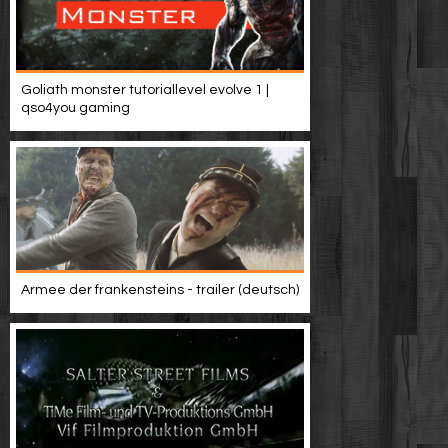
Goliath monster tutoriallevel evolve 1 |
qso4you gaming
Armee der frankensteins - trailer (deutsch)