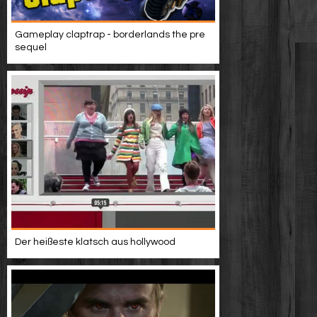
Gameplay claptrap - borderlands the pre
sequel
Der heißeste klatsch aus hollywood