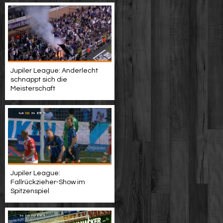
Jupiler League: Anderlecht
schnappt sich die
Meisterschaft
Jupiler League:
Fallrückzieher-Show im
Spitzenspiel