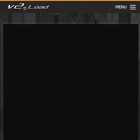
MENU
meist gesehen
neuste
kategorien
Menu
mit facebook anmelden
Informationen