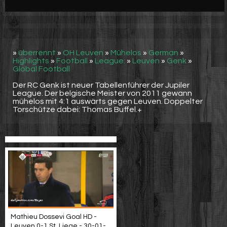
Werbung
Video suchen
»
überrennt
»
OH Leuven
»
Mühelos
»
German
»
Highlights
»
Football
»
League:
»
Leuven
»
Genk
»
Global Football
Der RC Genk ist neuer Tabellenführer der Jupiler
League. Der belgische Meister von 2011 gewann
mühelos mit 4:1 auswärts gegen Leuven. Doppelter
Torschütze dabei: Thomas Buffel.+
Mathieu Dossevi Goal HD -
Leuven 0-1 St. Liege - 30-01-