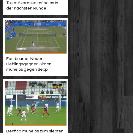
Tokio: Azarenka mühelos in
der nächsten Runde
Eastbourne: Neuer
Lieblingsgegner! Simon
mühelos gegen Seppi
Benfica mühelos zum siebten