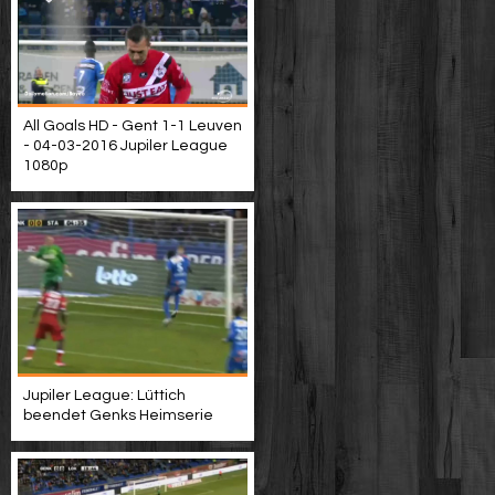
All Goals HD - Gent 1-1 Leuven
- 04-03-2016 Jupiler League
1080p
Jupiler League: Lüttich
beendet Genks Heimserie