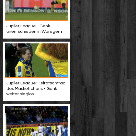
Jupiler League - Genk
unentschieden in Waregem
Jupiler League: Heiratsantrag
des Maskottchens - Genk
weiter sieglos