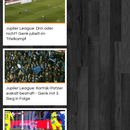
Jupiler League: Drin oder
nicht? Genk jubelt im
Titelkampf
Jupiler League: Kortrijk-Patzer
eiskalt bestraft - Genk mit 3.
Sieg in Folge