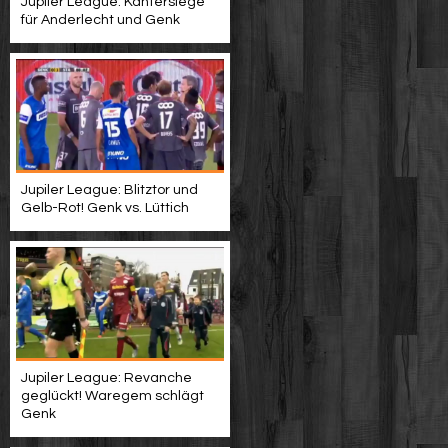
Jupiler League: Kantersiege
für Anderlecht und Genk
Jupiler League: Blitztor und
Gelb-Rot! Genk vs. Lüttich
Jupiler League: Revanche
geglückt! Waregem schlägt
Genk