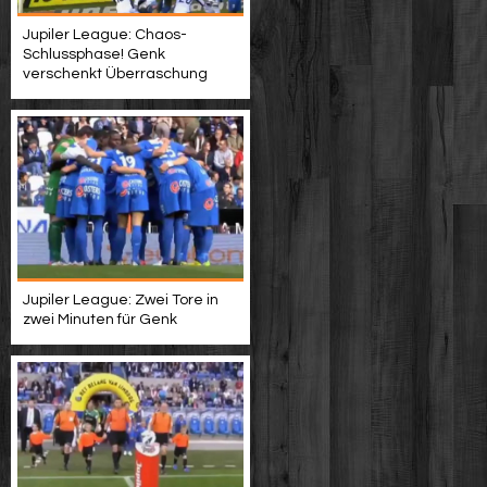
Jupiler League: Chaos-
Schlussphase! Genk
verschenkt Überraschung
Jupiler League: Zwei Tore in
zwei Minuten für Genk