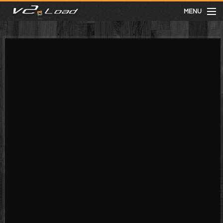
MENU
meist gesehen
neuste
kategorien
Menu
mit facebook anmelden
Informationen