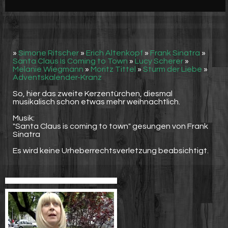
Werbung
Video suchen
»
Simone Ritscher
»
Erich Altenkopf
»
Frank Sinatra
»
Santa Claus Is Coming to Town
»
Lucy Scherer
»
Melanie Wiegmann
»
Moritz Tittel
»
Sturm der Liebe
»
Adventskalender-Kranz
So, hier das zweite Kerzentürchen, diesmal
musikalisch schon etwas mehr weihnachtlich.
Musik:
"Santa Claus is coming to town" gesungen von Frank
Sinatra
Es wird keine Urheberrechtsverletzung beabsichtigt.