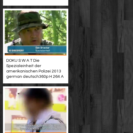
DOKU S W A T Die
Spezialeinheit der
amerikanischen Polizei 2013
german deutsch360p H 264 A