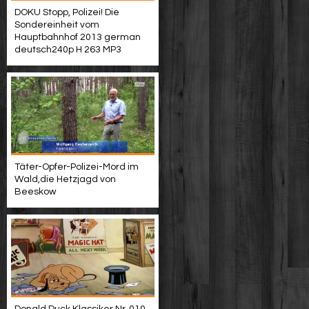
DOKU Stopp, Polizei! Die
Sondereinheit vom
Hauptbahnhof 2013 german
deutsch240p H 263 MP3
Täter-Opfer-Polizei-Mord im
Wald,die Hetzjagd von
Beeskow