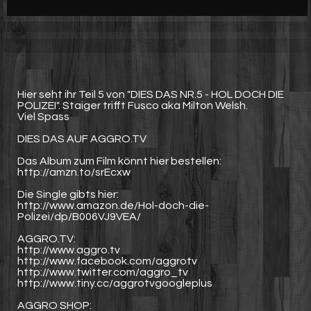
Werbung
Video suchen
Hier seht ihr Teil 5 von "DIES DAS NR.5 - HOL DOCH DIE
POLIZEI". Staiger trifft Fusco aka Milton Welsh.
Viel Spass
DIES DAS AUF AGGRO.TV
Das Album zum Film könnt hier bestellen:
http://amzn.to/srEcxw
Die Single gibts hier:
http://www.amazon.de/Hol-doch-die-
Polizei/dp/B006VJ9VEA/
AGGRO.TV:
http://www.aggro.tv
http://www.facebook.com/aggrotv
http://www.twitter.com/aggro_tv
http://www.tiny.cc/aggrotvgoogleplus
AGGRO SHOP: