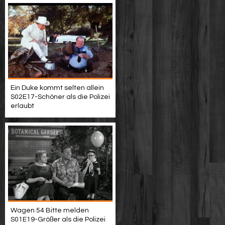
Ein Duke kommt selten allein
S02E17-Schöner als die Polizei
erlaubt
Wagen 54 Bitte melden
S01E19-Größer als die Polizei