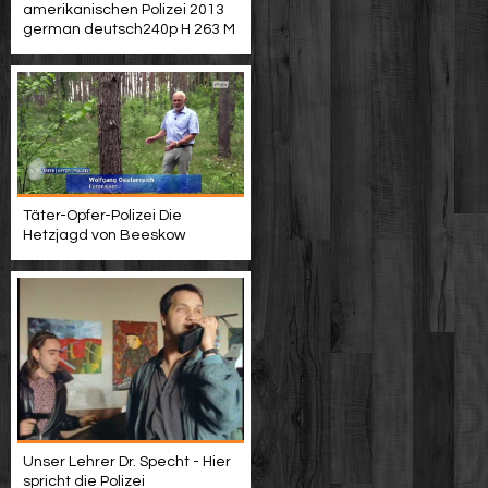
amerikanischen Polizei 2013
german deutsch240p H 263 M
Täter-Opfer-Polizei Die
Hetzjagd von Beeskow
Unser Lehrer Dr. Specht - Hier
spricht die Polizei