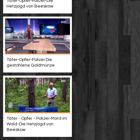
Täter-Opfer-Polizei-Die
Hetzjagd von Beeskow
Täter-Opfer-Polizei Die
gestohlene Goldmünze
Täter - Opfer - Polizei-Mord im
Wald-Die Hetzjagd von
Beeskow