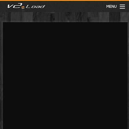
MENU
meist gesehen
neuste
kategorien
Menu
mit facebook anmelden
Informationen