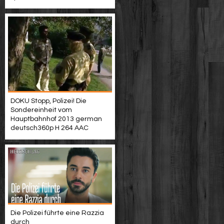
DOKU Stopp, Polizei! Die
Sondereinheit vom
Hauptbahnhof 2013 german
deutsch360p H 264 AAC
Die Polizei führte eine Razzia
durch