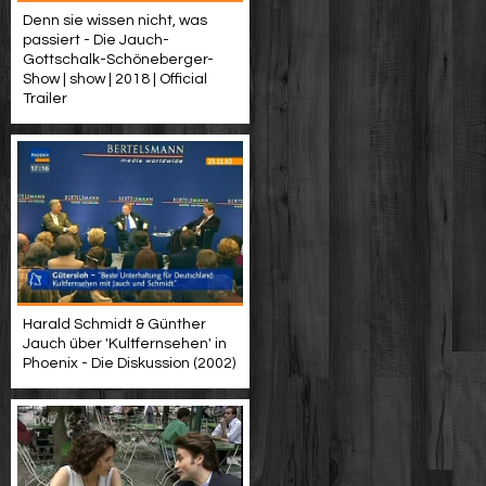
Denn sie wissen nicht, was
passiert - Die Jauch-
Gottschalk-Schöneberger-
Show | show | 2018 | Official
Trailer
Harald Schmidt & Günther
Jauch über 'Kultfernsehen' in
Phoenix - Die Diskussion (2002)