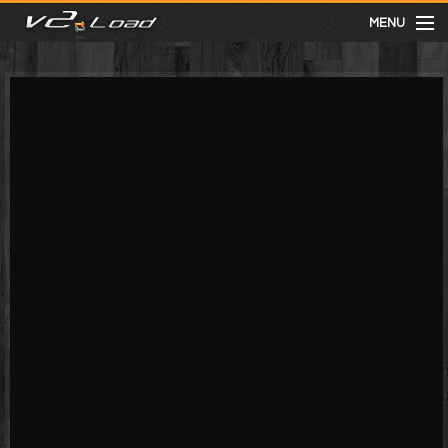
MENU
meist gesehen
neuste
kategorien
Menu
mit facebook anmelden
Informationen