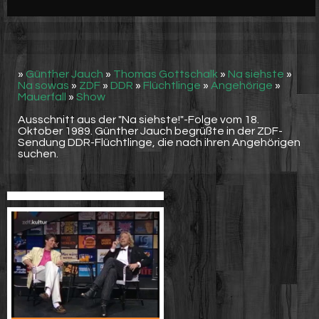
Werbung
Video suchen
»
Günther Jauch
»
Thomas Gottschalk
»
Na siehste
»
Na sowas
»
ZDF
»
DDR
»
Flüchtlinge
»
Angehörige
»
Mauerfall
»
Show
Ausschnitt aus der "Na siehste!"-Folge vom 18.
Oktober 1989. Günther Jauch begrüßte in der ZDF-
Sendung DDR-Flüchtlinge, die nach ihren Angehörigen
suchen.