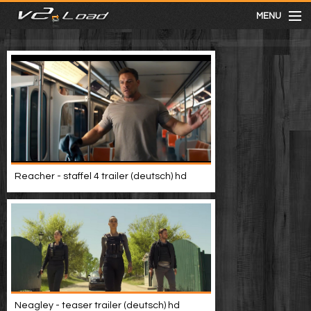
MENU
meist gesehen
neuste
kategorien
Reacher - staffel 4 trailer (deutsch) hd
Menu
mit facebook anmelden
Informationen
Neagley - teaser trailer (deutsch) hd