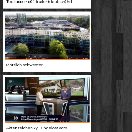
Ted lasso - s04 trailer (deutsch) hd
Plötzlich schwester
Aktenzeichen xy... ungelöst vom