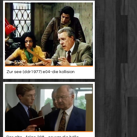
Zur see (ddr1977) e04-die kollision