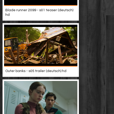
Blade runner 2099 - s01 teaser (deutsch)
hd
Outer banks - s05 trailer (deutsch) hd