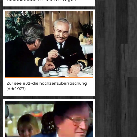
Zur see e02-die hochzeitsüberraschung
(ddr1977)