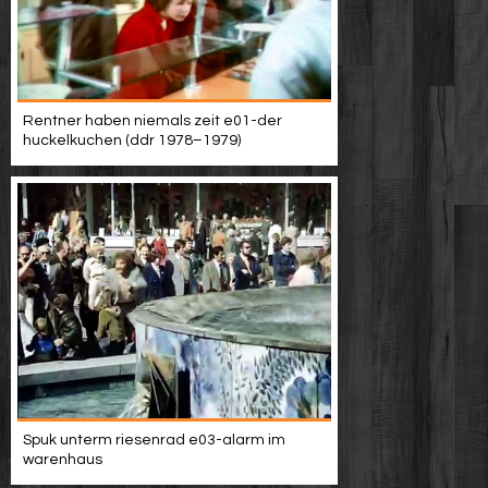
Rentner haben niemals zeit e01-der
huckelkuchen (ddr 1978–1979)
Spuk unterm riesenrad e03-alarm im
warenhaus