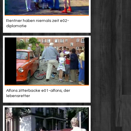
Rentner haben niemals zeit e02-
diplomatie
Alfons zitterbacke e01-alfons, der
lebensretter