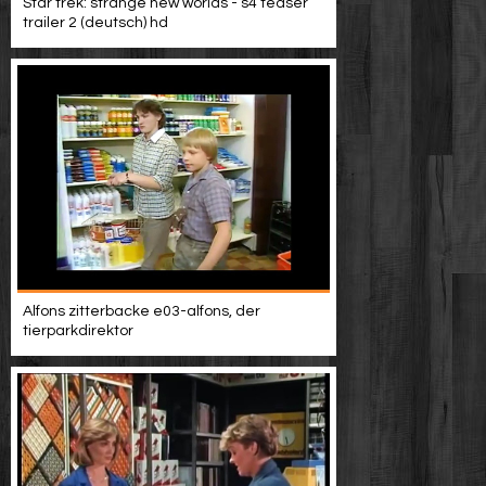
Star trek: strange new worlds - s4 teaser
trailer 2 (deutsch) hd
Alfons zitterbacke e03-alfons, der
tierparkdirektor