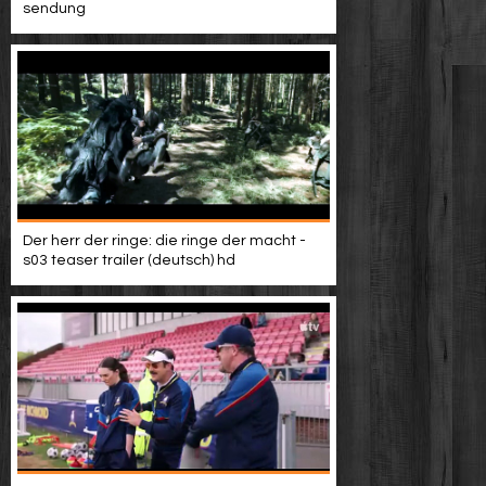
sendung
Der herr der ringe: die ringe der macht -
s03 teaser trailer (deutsch) hd