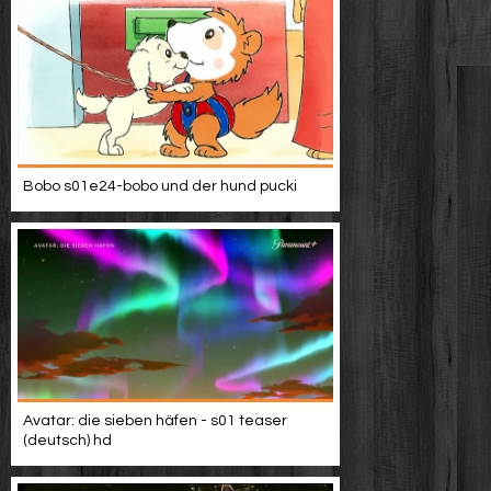
Bobo s01e24-bobo und der hund pucki
Avatar: die sieben häfen - s01 teaser
(deutsch) hd