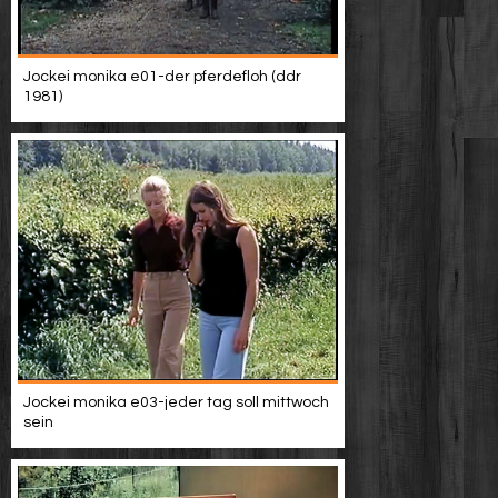
Jockei monika e01-der pferdefloh (ddr
1981)
Jockei monika e03-jeder tag soll mittwoch
sein