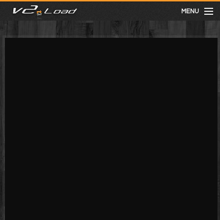
MENU
meist gesehen
neuste
kategorien
Menu
mit facebook anmelden
Informationen