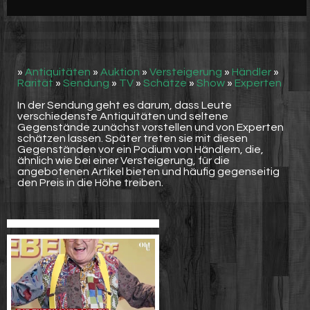
Werbung
Video suchen
»
Antiquitäten
»
Auktion
»
Versteigerung
»
Händler
»
Rarität
»
Sendung
»
TV
»
Schätze
»
Show
»
Experten
In der Sendung geht es darum, dass Leute
verschiedenste Antiquitäten und seltene
Gegenstände zunächst vorstellen und von Experten
schätzen lassen. Später treten sie mit diesen
Gegenständen vor ein Podium von Händlern, die,
ähnlich wie bei einer Versteigerung, für die
angebotenen Artikel bieten und häufig gegenseitig
den Preis in die Höhe treiben.