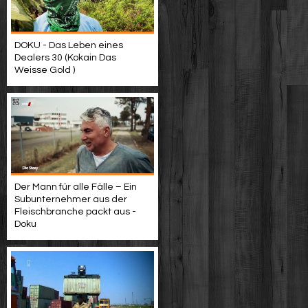
DOKU - Das Leben eines
Dealers 30 (Kokain Das
Weisse Gold )
Der Mann für alle Fälle – Ein
Subunternehmer aus der
Fleischbranche packt aus -
Doku