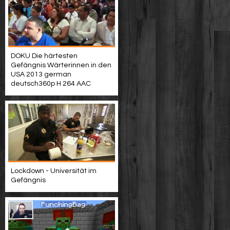
DOKU Die härtesten
Gefängnis Wärterinnen in den
USA 2013 german
deutsch360p H 264 AAC
Lockdown - Universität im
Gefängnis