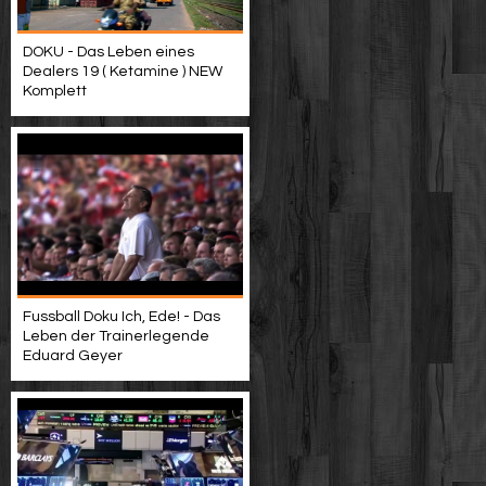
DOKU - Das Leben eines
Dealers 19 ( Ketamine ) NEW
Komplett
Fussball Doku Ich, Ede! - Das
Leben der Trainerlegende
Eduard Geyer