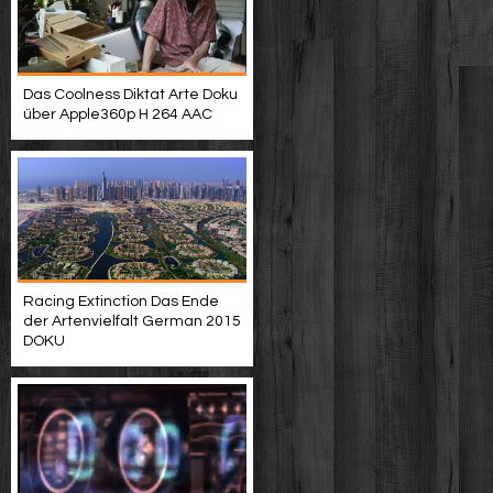
Das Coolness Diktat Arte Doku
über Apple360p H 264 AAC
Racing Extinction Das Ende
der Artenvielfalt German 2015
DOKU