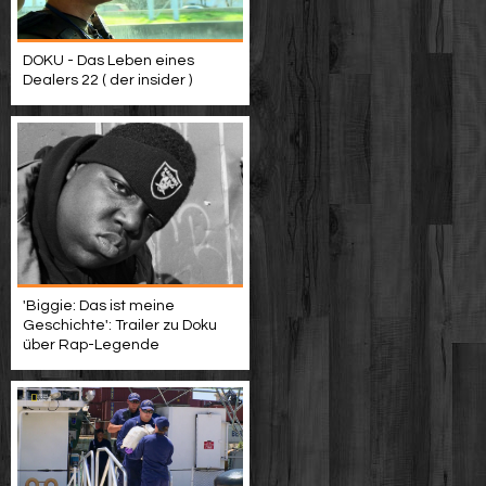
DOKU - Das Leben eines
Dealers 22 ( der insider )
'Biggie: Das ist meine
Geschichte': Trailer zu Doku
über Rap-Legende