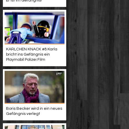
Er ist im Gefängnis!
KARLCHEN KNACK #8 Karla
bricht ins Gefängnis ein
Playmobil Polizei Film
Boris Becker wird in ein neues
Gefängnis verlegt