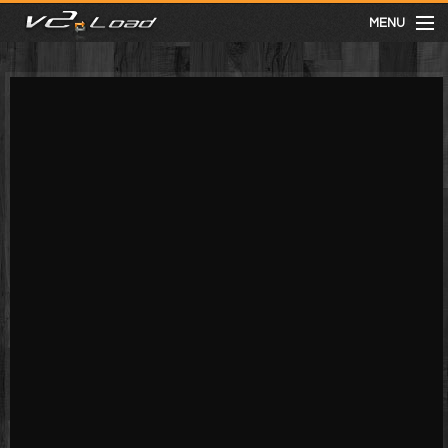
MENU
meist gesehen
neuste
kategorien
Menu
mit facebook anmelden
Informationen