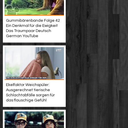
Gummibärenbande Folge 42
Ein Denkmal für die Ewigkeit
Das Traumpaar Deutsch
German YouTube
Ekelfaktor Weichspüler:
Ausgerechnet tierische
Schlachtabfälle sorgen für
das flauschige Gefühl