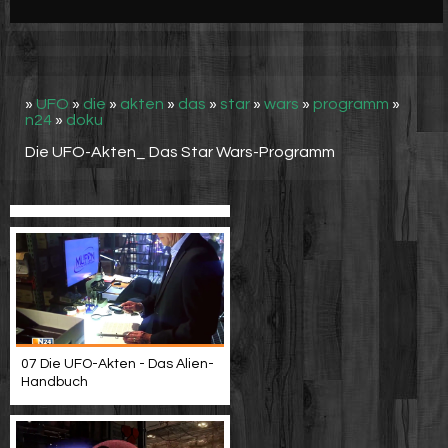
Werbung
Video suchen
»
UFO
»
die
»
akten
»
das
»
star
»
wars
»
programm
»
n24
»
doku
Die UFO-Akten_ Das Star Wars-Programm
07 Die UFO-Akten - Das Alien-
Handbuch