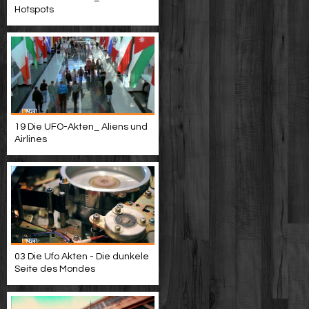
Hotspots
19 Die UFO-Akten_ Aliens und
Airlines
03 Die Ufo Akten - Die dunkele
Seite des Mondes