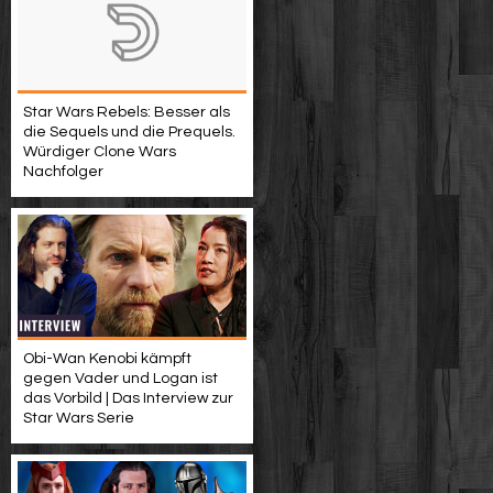
Star Wars Rebels: Besser als
die Sequels und die Prequels.
Würdiger Clone Wars
Nachfolger
Obi-Wan Kenobi kämpft
gegen Vader und Logan ist
das Vorbild | Das Interview zur
Star Wars Serie