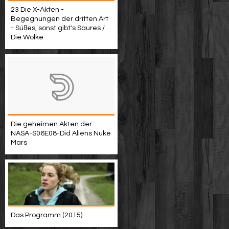
23 Die X-Akten -
Begegnungen der dritten Art
- Süßes, sonst gibt's Saures /
Die Wolke
Die geheimen Akten der
NASA-S06E08-Did Aliens Nuke
Mars
Das Programm (2015)