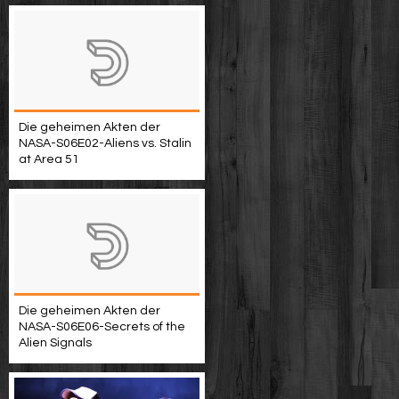
Die geheimen Akten der
NASA-S06E02-Aliens vs. Stalin
at Area 51
Die geheimen Akten der
NASA-S06E06-Secrets of the
Alien Signals