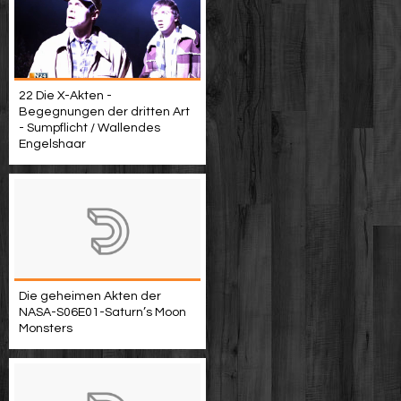
22 Die X-Akten -
Begegnungen der dritten Art
- Sumpflicht / Wallendes
Engelshaar
Die geheimen Akten der
NASA-S06E01-Saturn’s Moon
Monsters