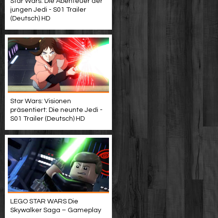
Star Wars: Die Abenteuer der
jungen Jedi - S01 Trailer
(Deutsch) HD
Star Wars: Visionen
präsentiert: Die neunte Jedi -
S01 Trailer (Deutsch) HD
LEGO STAR WARS Die
Skywalker Saga – Gameplay