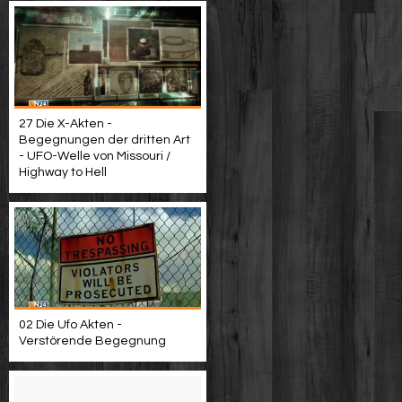
27 Die X-Akten -
Begegnungen der dritten Art
- UFO-Welle von Missouri /
Highway to Hell
02 Die Ufo Akten -
Verstörende Begegnung