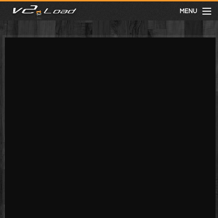
MENU
meist gesehen
neuste
kategorien
Menu
mit facebook anmelden
Informationen