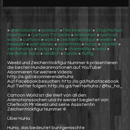
Werbung
Video suchen
»
animationen
»
komisch
»
Film Invention
»
Stop Motion
Invention
»
Cartoon TV Genre
»
Animation
»
cartoon
world
»
cartoon
»
world
»
zeichentrickfigur
»
weebl
»
mrweebl
»
walt disney
»
untertiteln
»
katze
»
trickfilm
»
zeichentrick
»
lustig
»
huha
»
channelflip
»
hund
»
niedlicher hund
»
niedlich
»
hunde
»
fluffig
Weebl und Zeichentrickfigur Nummer 4 präsentieren
die besten Hundeanimationen auf YouTube!
Abonnieren für weitere Videos:
http://is.gd/abonnierendehuha
Auf Facebook besuchen: http://is.gd/huhafacebook
Auf Twitter folgen: http://is.gd/twitterhuha / @hu_ha_
Cartoon World ist die Welt von all den
Animationssachen und ihr werdet begleitet von
Chefkoch Mr Weebl und seine Assistentin
Zeichentrickfigur Nummer 4!
Über HuHa:
HuHa, das bedeutet buntgemischte