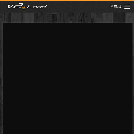
MENU
meist gesehen
neuste
kategorien
Menu
mit facebook anmelden
Informationen