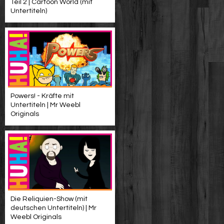
Teil 2 | Cartoon World (mit
Untertiteln)
Powers! - Kräfte mit
Untertiteln | Mr Weebl
Originals
Die Reliquien-Show (mit
deutschen Untertiteln) | Mr
Weebl Originals