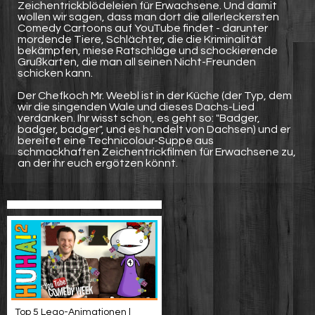
Zeichentrickblödeleien für Erwachsene. Und damit
wollen wir sagen, dass man dort die allerleckersten
Comedy Cartoons auf YouTube findet - darunter
mordende Tiere, Schlächter, die die Kriminalität
bekämpfen, miese Ratschläge und schockierende
Grußkarten, die man all seinen Nicht-Freunden
schicken kann.
Der Chefkoch Mr. Weebl ist in der Küche (der Typ, dem
wir die singenden Wale und dieses Dachs-Lied
verdanken. Ihr wisst schon, es geht so: "Badger,
badger, badger", und es handelt von Dachsen) und er
bereitet eine Technicolour-Suppe aus
schmackhaften Zeichentrickfilmen für Erwachsene zu,
an der ihr euch ergötzen könnt.
Top 5 Lego-Animationen |