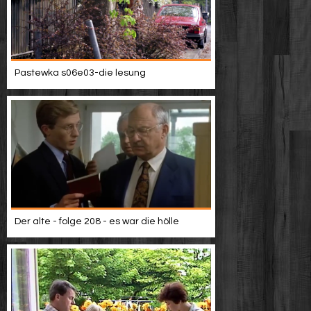
Pastewka s06e03-die lesung
Der alte - folge 208 - es war die hölle