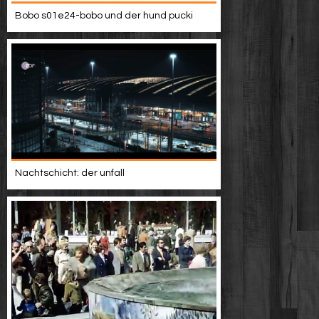
Bobo s01e24-bobo und der hund pucki
Nachtschicht: der unfall