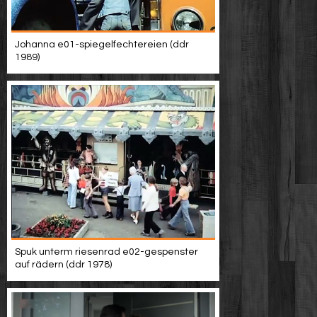
Johanna e01-spiegelfechtereien (ddr
1989)
Spuk unterm riesenrad e02-gespenster
auf rädern (ddr 1978)