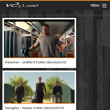
MENU
meist gesehen
neuste
kategorien
Reacher - staffel 4 trailer (deutsch) hd
Menu
mit facebook anmelden
Informationen
Neagley - teaser trailer (deutsch) hd