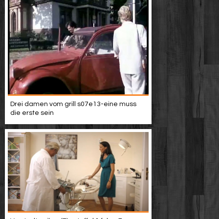
Drei damen vom grill s07e13-eine muss
die erste sein