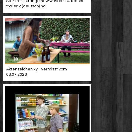
Star trek: strange new worlds - s4 teaser
trailer 2 (deutsch) hd
Aktenzeichen xy... vermisst vom
08.07.2026