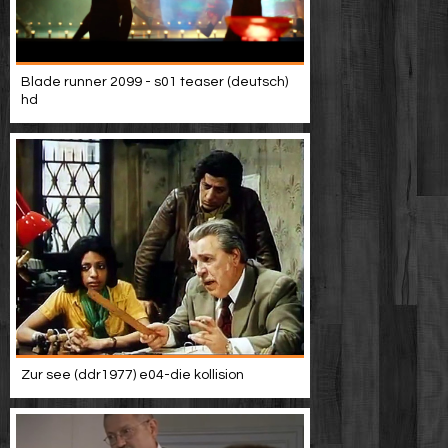
Blade runner 2099 - s01 teaser (deutsch)
hd
Zur see (ddr1977) e04-die kollision