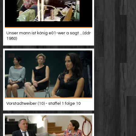
Unser mann ist könig e01-wer a sagt ...(ddr
1980)
Vorstadtweiber (10) - staffel 1 folge 10