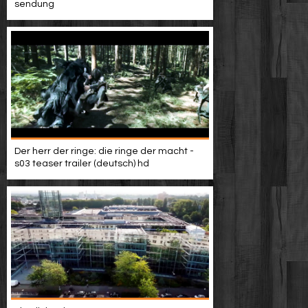
sendung
Der herr der ringe: die ringe der macht -
s03 teaser trailer (deutsch) hd