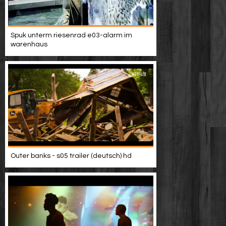
Spuk unterm riesenrad e03-alarm im
warenhaus
Outer banks - s05 trailer (deutsch) hd