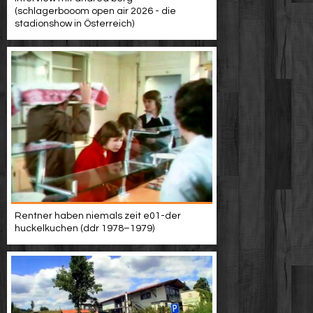
(schlagerbooom open air 2026 - die
stadionshow in Österreich)
Rentner haben niemals zeit e01-der
huckelkuchen (ddr 1978–1979)