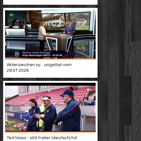
Video suchen
Aktenzeichen xy... ungelöst vom
29.07.2026
Ted lasso - s04 trailer (deutsch) hd