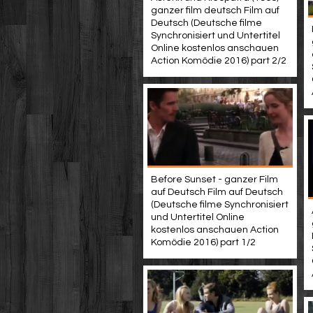
ganzer film deutsch Film auf
Deutsch (Deutsche filme
Synchronisiert und Untertitel
Online kostenlos anschauen
Action Komödie 2016) part 2/2
Before Sunset - ganzer Film
auf Deutsch Film auf Deutsch
(Deutsche filme Synchronisiert
und Untertitel Online
kostenlos anschauen Action
Komödie 2016) part 1/2