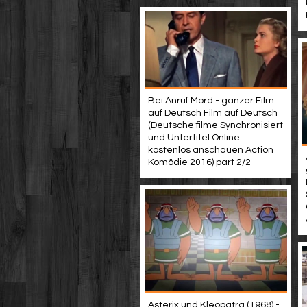
Bei Anruf Mord - ganzer Film
auf Deutsch Film auf Deutsch
(Deutsche filme Synchronisiert
und Untertitel Online
kostenlos anschauen Action
Komödie 2016) part 2/2
Asterix und Kleopatra (1968) -