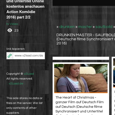
und Untertitel Online
kostenlos anschauen
Action Komödie
2016) part 2/2
tv Video
»
drunken
»
master
»
saufbold
23
DRUNKEN MASTER - SAUFBOLD 
(Deutsche filme Synchronisiert
2016)
link kopieren
Copyright ©
v2Load
All rights reserved.
:: v2Load.de ::
The Heart of Christmas -
This side stores no data or
ganzer Film auf Deutsch Film
files on the server. We list
auf Deutsch (Deutsche filme
only contents of other
Synchronisiert und Untertitel
suppliers.