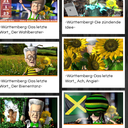
-Württemberg!-Die zündende
-Württemberg-Das letzte
Idee-
Wort_ Der Wahlberater-
-Württemberg-Das letzte
-Württemberg-Das letzte
Wort_ Ach, Angie!-
Wort_ Der Bienentanz-