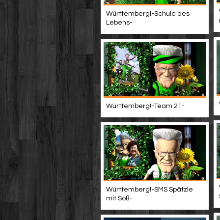
Württemberg!-Schule des
Lebens-
Württemberg!-Team 21-
Württemberg!-SMS Spätzle
mit Soß-