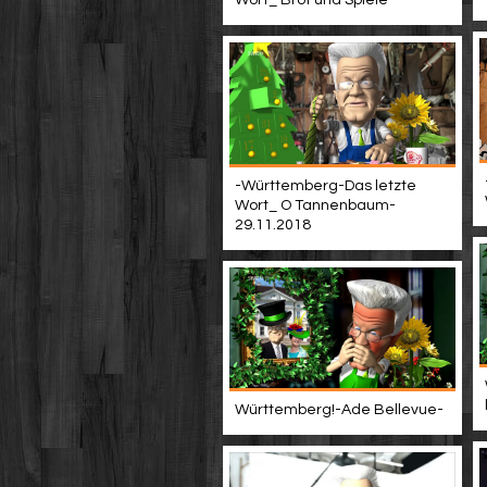
Wort_ Brot und Spiele-
-Württemberg-Das letzte
Wort_ O Tannenbaum-
29.11.2018
Württemberg!-Ade Bellevue-