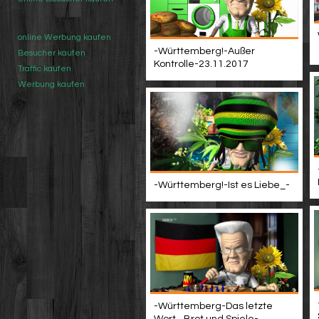
online Werbung kaufen
-Württemberg!-Außer
Besucher kaufen
Kontrolle-23.11.2017
Traffic kaufen
Werbung kaufen
-Württemberg!-Ist es Liebe_-
-Württemberg-Das letzte