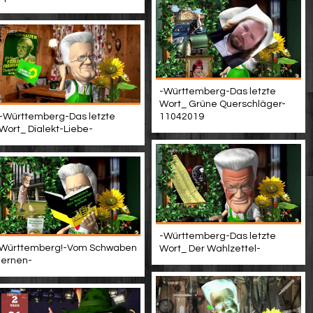
-Württemberg-Das letzte
Wort_ Grüne Querschläger-
-Württemberg-Das letzte
11042019
Wort_ Dialekt-Liebe-
-Württemberg-Das letzte
Württemberg!-Vom Schwaben
Wort_ Der Wahlzettel-
lernen-