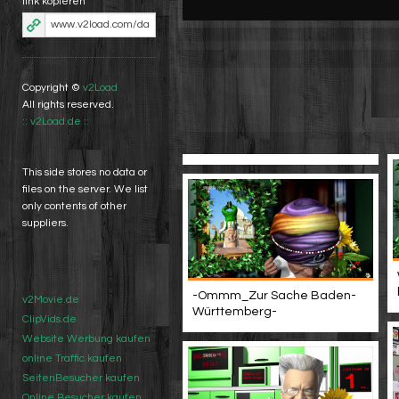
link kopieren
Copyright ©
v2Load
All rights reserved.
:: v2Load.de ::
This side stores no data or
files on the server. We list
only contents of other
suppliers.
-Ommm_Zur Sache Baden-
v2Movie.de
Württemberg-
ClipVids.de
Website Werbung kaufen
online Traffic kaufen
SeitenBesucher kaufen
Online Besucher kaufen