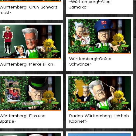
-Württemberg!-Alles
Württemberg!-Grün-Schwarz
Jamaika-
rockt-
Württemberg!-Grüne
Württemberg!-Merkels Fan-
Schwänzer-
Württemberg!-Fish und
Baden-Württemberg!-Ich hab
Spätzle-
Kabinett-