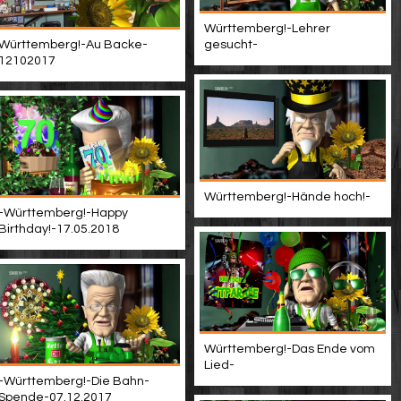
Württemberg!-Lehrer
Württemberg!-Au Backe-
gesucht-
12102017
Württemberg!-Hände hoch!-
-Württemberg!-Happy
Birthday!-17.05.2018
Württemberg!-Das Ende vom
Lied-
-Württemberg!-Die Bahn-
Spende-07.12.2017