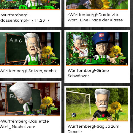
-Württemberg!-Das letzte
-Württemberg!-
Wort_ Eine Frage der Klasse-
Klassenkampf-17.11.2017
Württemberg!-Grüne
Württemberg!-Setzen, sechs!-
Schwänzer-
-Württemberg-Das letzte
Württemberg!-Sag Ja zum
Wort_ Nachsitzen-
Diesel!-