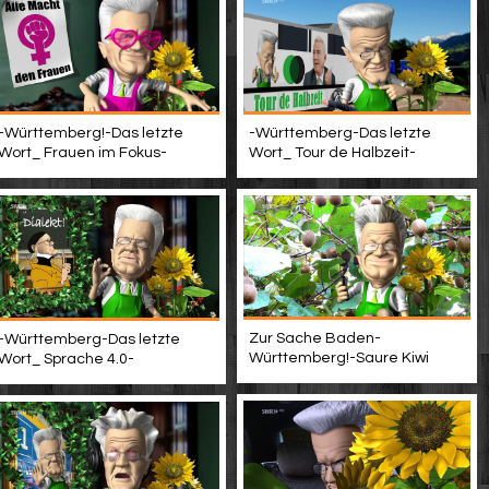
-Württemberg!-Das letzte
-Württemberg-Das letzte
Wort_ Frauen im Fokus-
Wort_ Tour de Halbzeit-
Zur Sache Baden-
-Württemberg-Das letzte
Württemberg!-Saure Kiwi
Wort_ Sprache 4.0-