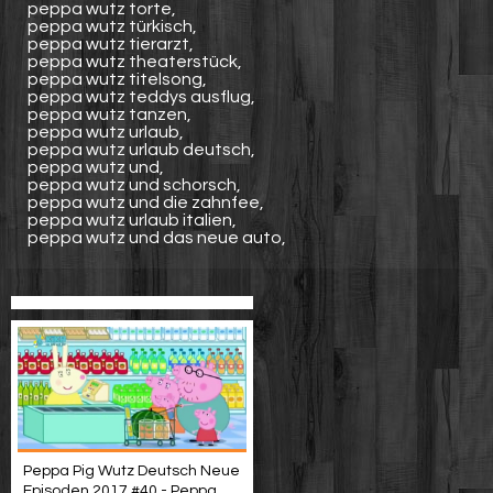
peppa wutz torte,
peppa wutz türkisch,
peppa wutz tierarzt,
peppa wutz theaterstück,
peppa wutz titelsong,
peppa wutz teddys ausflug,
peppa wutz tanzen,
peppa wutz urlaub,
peppa wutz urlaub deutsch,
peppa wutz und,
peppa wutz und schorsch,
peppa wutz und die zahnfee,
peppa wutz urlaub italien,
peppa wutz und das neue auto,
Peppa Pig Wutz Deutsch Neue
Episoden 2017 #40 - Peppa