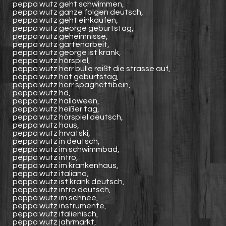
peppa wutz geht schwimmen,
peppa wutz ganze folgen deutsch,
peppa wutz geht einkaufen,
peppa wutz george geburtstag,
peppa wutz geheimnisse,
peppa wutz gartenarbeit,
peppa wutz george ist krank,
peppa wutz hörspiel,
peppa wutz herr bulle reißt die strasse auf,
peppa wutz hat geburtstag,
peppa wutz herr spaghettibein,
peppa wutz hd,
peppa wutz halloween,
peppa wutz heißer tag,
peppa wutz hörspiel deutsch,
peppa wutz haus,
peppa wutz hrvatski,
peppa wutz in deutsch,
peppa wutz im schwimmbad,
peppa wutz intro,
peppa wutz im krankenhaus,
peppa wutz italiano,
peppa wutz ist krank deutsch,
peppa wutz intro deutsch,
peppa wutz im schnee,
peppa wutz instrumente,
peppa wutz italienisch,
peppa wutz jahrmarkt,