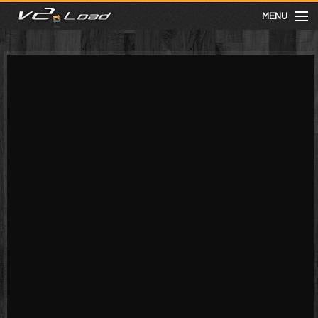
MENU
meist gesehen
neuste
kategorien
Menu
mit facebook anmelden
Informationen