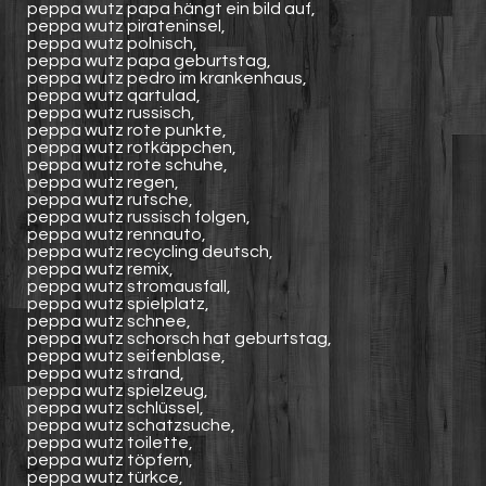
peppa wutz papa hängt ein bild auf,
peppa wutz pirateninsel,
peppa wutz polnisch,
peppa wutz papa geburtstag,
peppa wutz pedro im krankenhaus,
peppa wutz qartulad,
peppa wutz russisch,
peppa wutz rote punkte,
peppa wutz rotkäppchen,
peppa wutz rote schuhe,
peppa wutz regen,
peppa wutz rutsche,
peppa wutz russisch folgen,
peppa wutz rennauto,
peppa wutz recycling deutsch,
peppa wutz remix,
peppa wutz stromausfall,
peppa wutz spielplatz,
peppa wutz schnee,
peppa wutz schorsch hat geburtstag,
peppa wutz seifenblase,
peppa wutz strand,
peppa wutz spielzeug,
peppa wutz schlüssel,
peppa wutz schatzsuche,
peppa wutz toilette,
peppa wutz töpfern,
peppa wutz türkce,