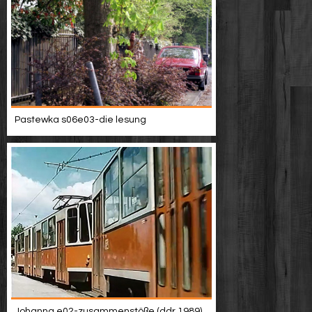
Pastewka s06e03-die lesung
Johanna e02-zusammenstöße (ddr 1989)