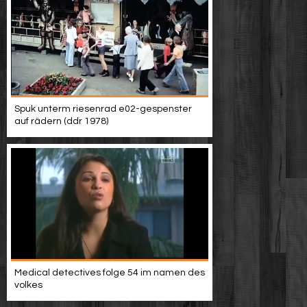
Spuk unterm riesenrad e02-gespenster
auf rädern (ddr 1978)
Medical detectives folge 54 im namen des
volkes