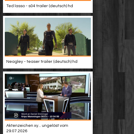
Video suchen
Ted lasso - s04 trailer (deutsch) hd
Neagley - teaser trailer (deutsch) hd
Aktenzeichen xy... ungelöst vom
29.07.2026