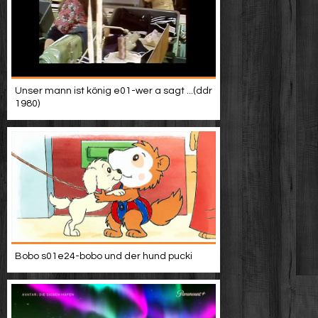
Unser mann ist könig e01-wer a sagt ...(ddr
1980)
Bobo s01e24-bobo und der hund pucki