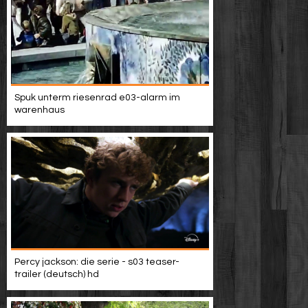
Spuk unterm riesenrad e03-alarm im
warenhaus
Percy jackson: die serie - s03 teaser-
trailer (deutsch) hd