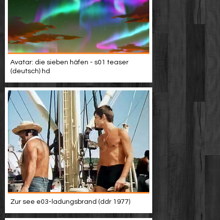
Avatar: die sieben häfen - s01 teaser
(deutsch) hd
Zur see e03-ladungsbrand (ddr 1977)