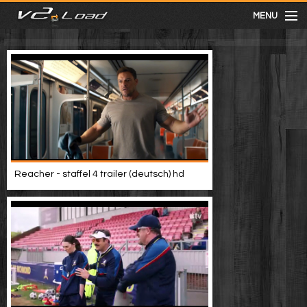
MENU
meist gesehen
neuste
kategorien
Reacher - staffel 4 trailer (deutsch) hd
Menu
mit facebook anmelden
Informationen